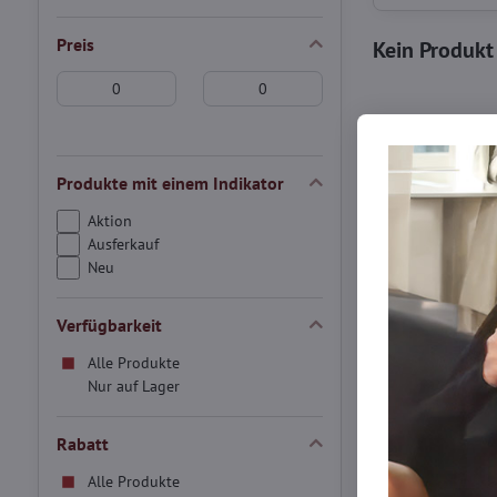
Preis
Von:
An:
Produkte mit einem Indikator
Aktion
Ausferkauf
Neu
Verfügbarkeit
Alle Produkte
Nur auf Lager
Rabatt
Alle Produkte