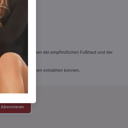
ne Art Filter zwischen der empfindlichen Fußhaut und der
gen von Barfußschuhen entstehen können.
Abonnieren