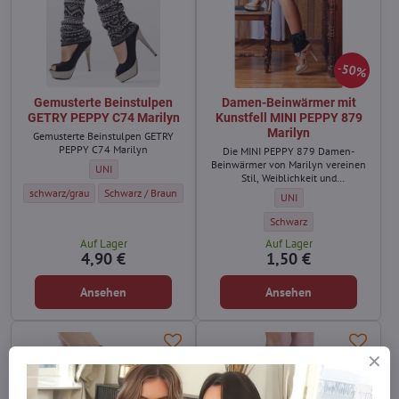
50%
Gemusterte Beinstulpen
Damen-Beinwärmer mit
GETRY PEPPY C74 Marilyn
Kunstfell MINI PEPPY 879
Marilyn
Gemusterte Beinstulpen GETRY
PEPPY C74 Marilyn
Die MINI PEPPY 879 Damen-
Beinwärmer von Marilyn vereinen
Gemusterte Beinstulpen GETRY PEPPY C74 Marilyn - Größe:
UNI
Stil, Weiblichkeit und
außergewöhnlichen Komfort.
Gemusterte Beinstulpen GETRY PEPPY C74 Marilyn - Farbe:
Gemusterte Beinstulpen GETRY PEPPY C74 Marilyn - Farbe:
schwarz/grau
Schwarz / Braun
Damen-Beinwärmer mit Kun
UNI
Damen-Beinwärmer mit Kunst
Schwarz
Auf Lager
Auf Lager
4,90 €
1,50 €
Ansehen
Ansehen