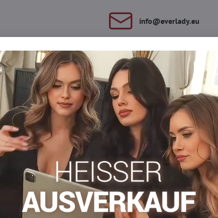
info​​@everlady​​.eu
Beschreibung
Bewertungen
Diskussion
0
0
hre Beine an kalten Tagen warm. Sie haben einen weichen Strick,
en oder Jeans kombinieren lässt. Ideal für Herbst und Winter.
% Elastan
pfen
Damen Beinstulpen