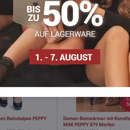
Facebook
Twitter
Bluesky
Pinterest
Reddit
LinkedIn
WhatsApp
E-
mail
Ausferkauf
2,
5
en Beinstulpen PEPPY
Damen-Beinwärmer mit Kunstfe
MINI PEPPY 879 Marilyn