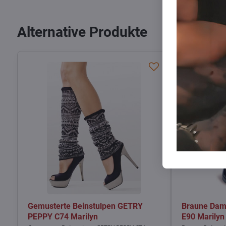
Alternative Produkte
Gemusterte Beinstulpen GETRY
Braune Dam
PEPPY C74 Marilyn
E90 Marilyn