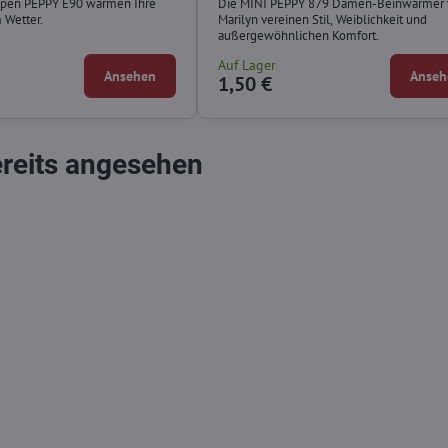
pen PEPPY E90 wärmen Ihre
Die MINI PEPPY 879 Damen-Beinwärmer 
 Wetter.
Marilyn vereinen Stil, Weiblichkeit und
außergewöhnlichen Komfort.
Auf Lager
Ansehen
Anseh
1,50 €
ereits angesehen