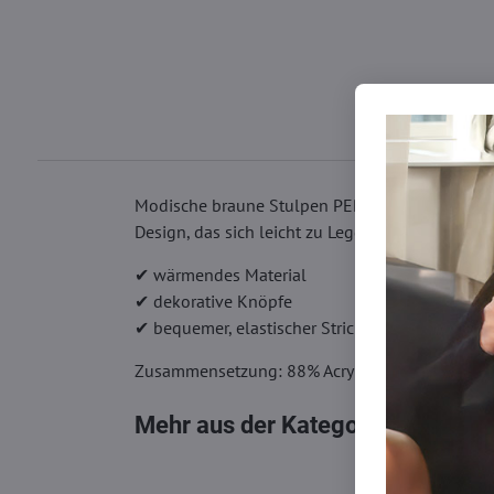
Modische braune Stulpen PEPPY BUTTON halten I
Design, das sich leicht zu Leggings, Strumpfhos
✔ wärmendes Material
✔ dekorative Knöpfe
✔ bequemer, elastischer Strick
Zusammensetzung: 88% Acryl, 10% Polyamid, 2
Mehr aus der Kategorie
Kniestrüm