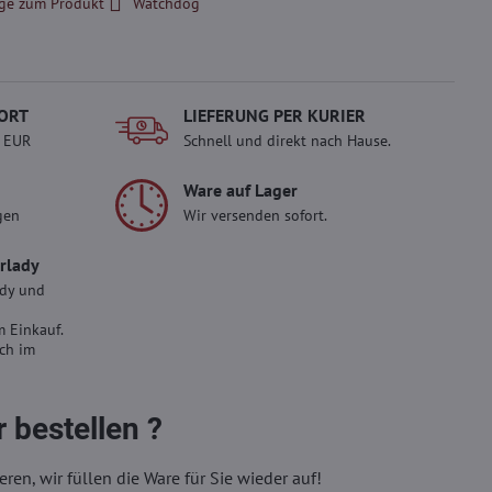
ge zum Produkt
Watchdog
ORT
LIEFERUNG PER KURIER
- EUR
Schnell und direkt nach Hause.
Ware auf Lager
gen
Wir versenden sofort.
erlady
ady und
 Einkauf.
sch im
 bestellen ?
eren, wir füllen die Ware für Sie wieder auf!