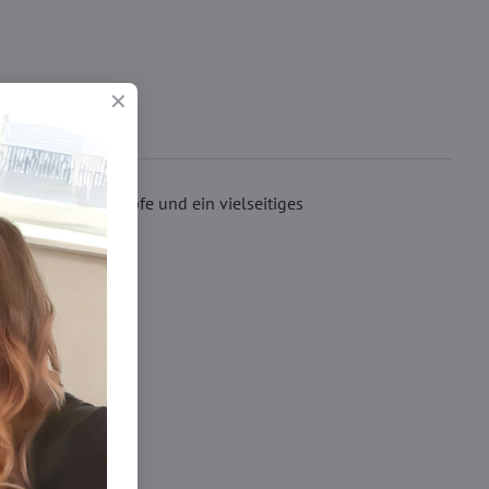
 dekorative Knöpfe und ein vielseitiges