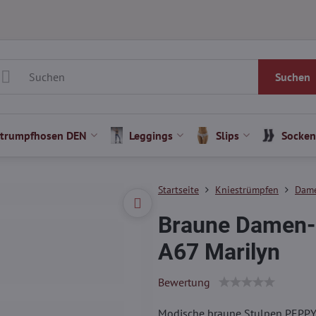
Suchen
Strumpfhosen DEN
Leggings
Slips
Socken
Startseite
Kniestrümpfen
Dame
Braune Damen
A67 Marilyn
Bewertung
Modische braune Stulpen PEPPY