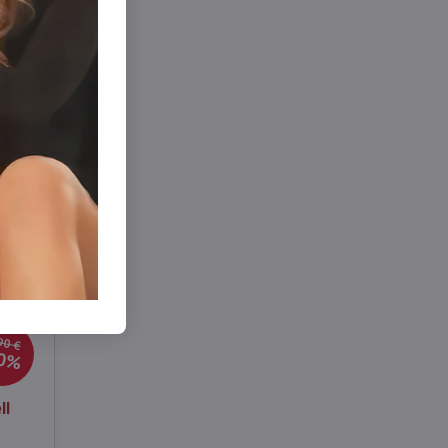
90 €
0%
ll