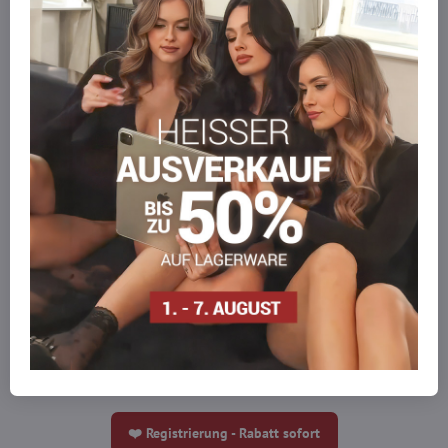
Eingetragen im Handelsregister des Bezirksgerichts Banská Bystrica,
Slowakei, Abteilung: Sro, Einlage Nr.:
45605/S
E-mail:
info@everlady.eu
Tel.:
+421 919 060 751
❤️ Registrierung - Rabatt sofort