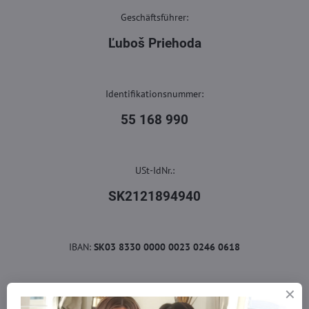
Geschäftsführer:
Ľuboš Priehoda
Identifikationsnummer:
55 168 990
USt-IdNr.:
SK2121894940
IBAN:
SK03 8330 0000 0023 0246 0618
Eintragung im Handelsregister: