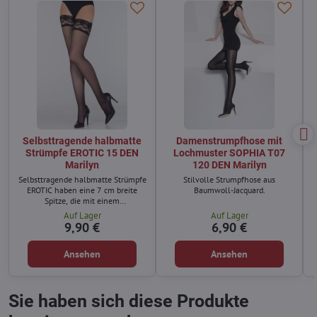
Selbsttragende halbmatte
Damenstrumpfhose mit
Strümpfe EROTIC 15 DEN
Lochmuster SOPHIA T07
Marilyn
120 DEN Marilyn
Selbsttragende halbmatte Strümpfe
Stilvolle Strumpfhose aus
EROTIC haben eine 7 cm breite
Baumwoll-Jacquard.
Spitze, die mit einem
Silikonstreifen versehen ist, um die
Auf Lager
Auf Lager
Strümpfe fest am Körper zu halten.
9,90 €
6,90 €
Ansehen
Ansehen
Sie haben sich diese Produkte