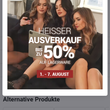
Zögern Sie nicht, uns zu kontaktieren, wir füllen die Ware für Sie
wieder auf!
info​​@everlady​​.eu
Beschreibung
Bewertungen
0
Diskussion
0
Facebook
Twitter
Bluesky
Pinterest
Reddit
LinkedIn
WhatsApp
E-
mail
Alternative Produkte