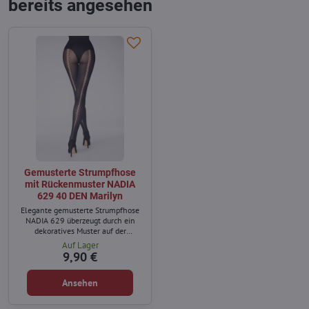
bereits angesehen
Gemusterte Strumpfhose
mit Rückenmuster NADIA
629 40 DEN Marilyn
Elegante gemusterte Strumpfhose
NADIA 629 überzeugt durch ein
dekoratives Muster auf der
Rückseite der Beine, das die
Auf Lager
Silhouette optisch verlängert und
9,90 €
dem Outfit eine besondere Note
verleiht.
Ansehen