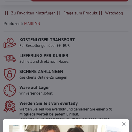
Zu Favoriten hinzufügen
Frage zum Produkt
Watchdog
Produzent:
MARILYN
KOSTENLOSER TRANSPORT
Für Bestellungen über 99,- EUR
LIEFERUNG PER KURIER
Schnell und direkt nach Hause.
SICHERE ZAHLUNGEN
Gesicherte Online-Zahlungen
Ware auf Lager
Wir versenden sofort.
Werden Sie Teil von everlady
Werden Sie Teil von everlady und genießen Sie einen
5 %
Mitgliedervorteil
bei jedem Einkauf.
Der Vorteil wird automatisch im Warenkorb angewendet.
Möchten Sie mehr bestellen ?