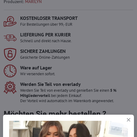
Produzent:
MARILYN
KOSTENLOSER TRANSPORT
Für Bestellungen über 99,- EUR
LIEFERUNG PER KURIER
Schnell und direkt nach Hause.
SICHERE ZAHLUNGEN
Gesicherte Online-Zahlungen
Ware auf Lager
Wir versenden sofort.
Werden Sie Teil von everlady
Werden Sie Teil von everlady und genießen Sie einen
5 %
Mitgliedervorteil
bei jedem Einkauf.
Der Vorteil wird automatisch im Warenkorb angewendet.
Möchten Sie mehr bestellen ?
Zögern Sie nicht, uns zu kontaktieren, wir füllen die Ware für Sie
wieder auf!