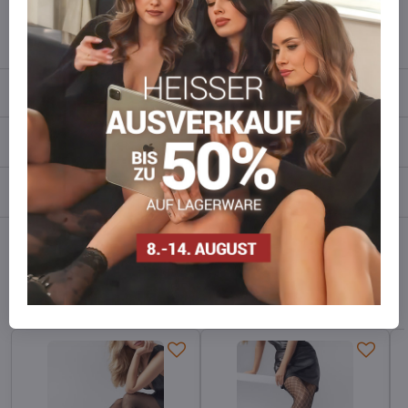
info​​@everlady​​.eu
Beschreibung
Bewertungen
0
Diskussion
0
Facebook
Twitter
Bluesky
Pinterest
Reddit
LinkedIn
WhatsApp
E-
mail
Alternative Produkte