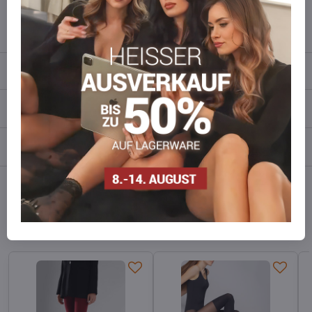
info​​@everlady​​.eu
Beschreibung
Bewertungen
0
Diskussion
0
Facebook
Twitter
Bluesky
Pinterest
Reddit
LinkedIn
WhatsApp
E-
mail
Alternative Produkte