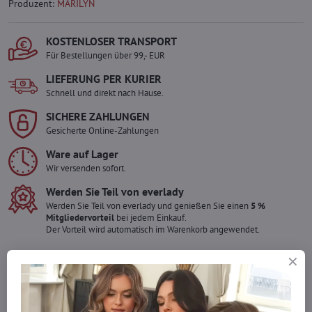
Produzent:
MARILYN
KOSTENLOSER TRANSPORT
Für Bestellungen über 99,- EUR
LIEFERUNG PER KURIER
Schnell und direkt nach Hause.
SICHERE ZAHLUNGEN
Gesicherte Online-Zahlungen
Ware auf Lager
Wir versenden sofort.
Werden Sie Teil von everlady
Werden Sie Teil von everlady und genießen Sie einen
5 %
Mitgliedervorteil
bei jedem Einkauf.
Der Vorteil wird automatisch im Warenkorb angewendet.
Möchten Sie mehr bestellen ?
Zögern Sie nicht, uns zu kontaktieren, wir füllen die Ware für Sie
wieder auf!