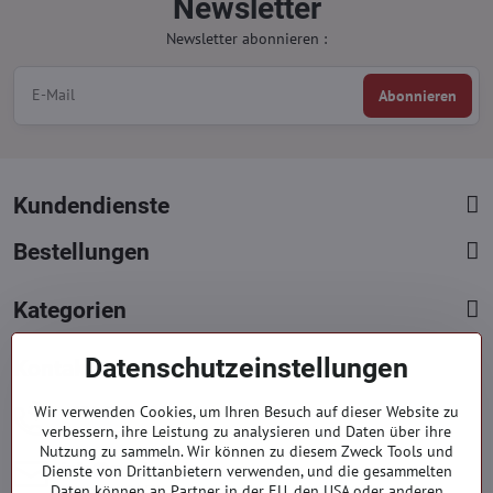
Newsletter
Newsletter abonnieren :
Abonnieren
Kundendienste
Bestellungen
Kategorien
Datenschutzeinstellungen
Kontakte
+421 919 060 751
Wir verwenden Cookies, um Ihren Besuch auf dieser Website zu
verbessern, ihre Leistung zu analysieren und Daten über ihre
Mont. - Freit. : 9:00 - 15:00 hod.
Nutzung zu sammeln. Wir können zu diesem Zweck Tools und
info​​@everlady​​.eu
Dienste von Drittanbietern verwenden, und die gesammelten
Non stop ( 24/7 )
Daten können an Partner in der EU, den USA oder anderen