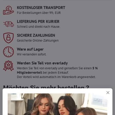
KOSTENLOSER TRANSPORT
Für Bestellungen über 99,- EUR
LIEFERUNG PER KURIER
Schnell und direkt nach Hause.
SICHERE ZAHLUNGEN
Gesicherte Online-Zahlungen
Ware auf Lager
Wir versenden sofort.
Werden Sie Teil von everlady
Werden Sie Teil von everlady und genießen Sie einen
5 %
Mitgliedervorteil
bei jedem Einkauf.
Der Vorteil wird automatisch im Warenkorb angewendet.
Möchten Sie mehr bestellen ?
Zögern Sie nicht, uns zu kontaktieren, wir füllen die Ware für Sie
wieder auf!