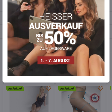
info​​@everlady​​.eu
Beschreibung
Bewertungen
0
Diskussion
0
Facebook
Twitter
Bluesky
Pinterest
Reddit
LinkedIn
WhatsApp
E-
mail
Alternative Produkte
Ausferkauf
Ausferkauf