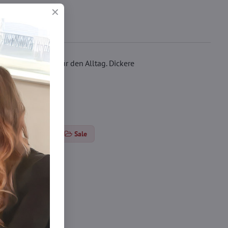
f - Mikrofaser, für den Alltag. Dickere
rumpfhosen DEN
Sale