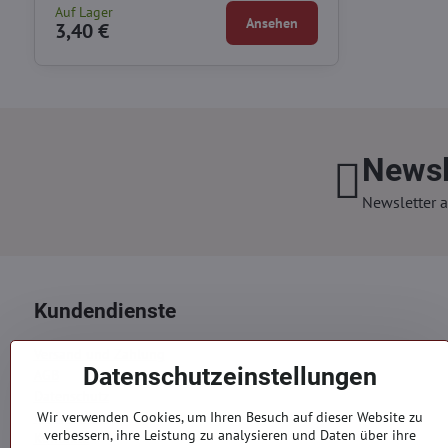
Auf Lager
Ansehen
3,40 €
Newsl
Newsletter a
Kundendienste
Versand und Zahlung
Datenschutzeinstellungen
AGB
Datenschutz
Reklamation
Wir verwenden Cookies, um Ihren Besuch auf dieser Website zu
verbessern, ihre Leistung zu analysieren und Daten über ihre
Kontakte