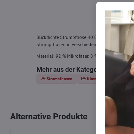
Blickdichte Strumpfhose 40 DEN ohne verstärkten 
Strumpfhosen in verschiedenen Farben.
Material: 92 % Mikrofaser, 8 % Polyamid, Dicke
Mehr aus der Kategorie
Strumpfhosen
Klassische Strumpfhosen
Alternative Produkte