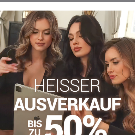
Beschreibung
Bewertungen
Diskussion
0
0
Sitz, geeignet für kältere Tage, super angenehmes Material im Grif
: 40 DEN
Warme Strumpfhosen
Strumpfhosen 30-40 DEN
St
Facebook
Twitter
Bluesky
Pinterest
Reddit
LinkedIn
WhatsApp
E-
mail