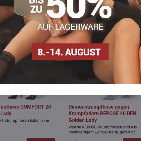
umpfhose COMFORT 20
Damenstrumpfhose gegen
 Lady
Krampfadern REPOSE 40 DEN
Golden Lady
T-Strumpfhosen haben eine
.
Weiche REPOSE-Strumpfhosen sind aus
hochwertigem Lycra-Material gefertigt.