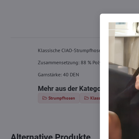
Klassische CIAO-Strumpfhose mit Seideneffekt fü
Zusammensetzung: 88 % Polyamid, 12 % Elast
Garnstärke: 40 DEN
Mehr aus der Kategorie
Strumpfhosen
Klassische Strumpfhosen
Alternative Produkte