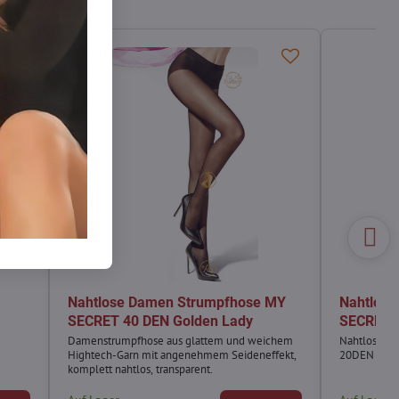
Nahtlose Damen Strumpfhose MY
Nahtlos
SECRET 40 DEN Golden Lady
SECRET 
Damenstrumpfhose aus glattem und weichem
Nahtlose D
Hightech-Garn mit angenehmem Seideneffekt,
20DEN Gold
komplett nahtlos, transparent.