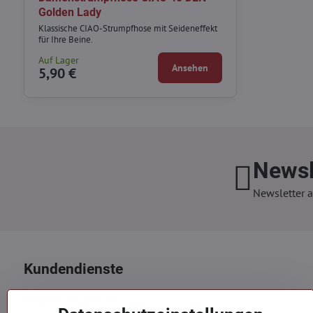
Golden Lady
Klassische CIAO-Strumpfhose mit Seideneffekt
für Ihre Beine.
Auf Lager
Ansehen
5,90 €
Newsl
Newsletter a
Kundendienste
Versand und Zahlung