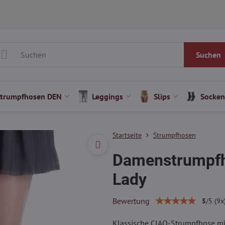
Suchen
Strumpfhosen DEN
Leggings
Slips
Socken
Startseite
Strumpfhosen
Damenstrumpfh
Lady
Bewertung
5
/
5
(
9
x
Klassische CIAO-Strumpfhose mit