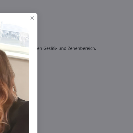
 hat einen verstärkten Gesäß- und Zehenbereich.
rumpfhosen DEN