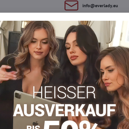
info​​@everlady​​.eu
Beschreibung
Bewertungen
Diskussion
0
0
r Ihre Beine. Geeignet für den Alltag zur Arbeit. Die Strumpfhose
an
Warme Strumpfhosen
Strumpfhosen 30-40 DEN
St
Facebook
Twitter
Bluesky
Pinterest
Reddit
LinkedIn
WhatsApp
E-
mail