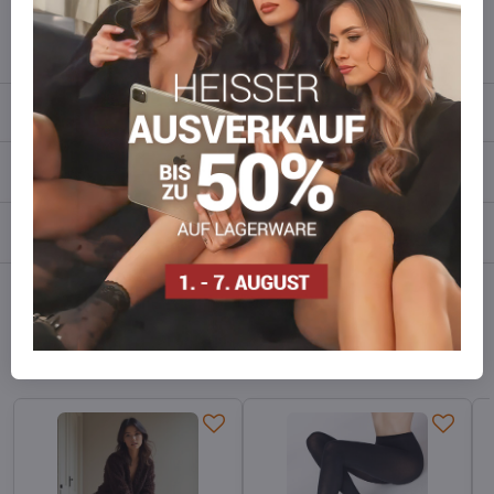
info​​@everlady​​.eu
Beschreibung
Bewertungen
0
Diskussion
0
Facebook
Twitter
Bluesky
Pinterest
Reddit
LinkedIn
WhatsApp
E-
mail
Alternative Produkte