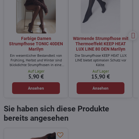
Farbige Damen
Wärmende Strumpfhose mit
Strumpfhose TONIC 40DEN
Thermoeffekt KEEP HEAT
Marilyn
LUX LINE 80 DEN Marilyn
Ein wesentlicher Bestandteil von
Die Strumpfhose KEEP HEAT LUX
Frühling, Herbst und Winter sind
LINE bietet optimalen Schutz vor
blickdichte Strumpfhosen in einer
Kälte.
großen Farbpalette, die sich
Auf Lager
Auf Lager
hervorragend kombinieren lassen.
5,90 €
15,90 €
Ansehen
Ansehen
Sie haben sich diese Produkte
bereits angesehen