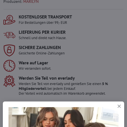
Produzent:
MARILYN
KOSTENLOSER TRANSPORT
Für Bestellungen über 99,- EUR
LIEFERUNG PER KURIER
Schnell und direkt nach Hause.
SICHERE ZAHLUNGEN
Gesicherte Online-Zahlungen
Ware auf Lager
Wir versenden sofort.
Werden Sie Teil von everlady
Werden Sie Teil von everlady und genießen Sie einen
5 %
Mitgliedervorteil
bei jedem Einkauf.
Der Vorteil wird automatisch im Warenkorb angewendet.
Möchten Sie mehr bestellen ?
Zögern Sie nicht, uns zu kontaktieren, wir füllen die Ware für Sie
wieder auf!