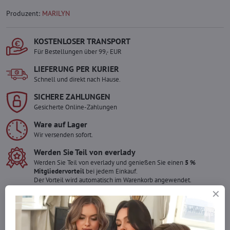
Produzent:
MARILYN
KOSTENLOSER TRANSPORT
Für Bestellungen über 99,- EUR
LIEFERUNG PER KURIER
Schnell und direkt nach Hause.
SICHERE ZAHLUNGEN
Gesicherte Online-Zahlungen
Ware auf Lager
Wir versenden sofort.
Werden Sie Teil von everlady
Werden Sie Teil von everlady und genießen Sie einen
5 %
Mitgliedervorteil
bei jedem Einkauf.
Der Vorteil wird automatisch im Warenkorb angewendet.
Möchten Sie mehr bestellen ?
Zögern Sie nicht, uns zu kontaktieren, wir füllen die Ware für Sie