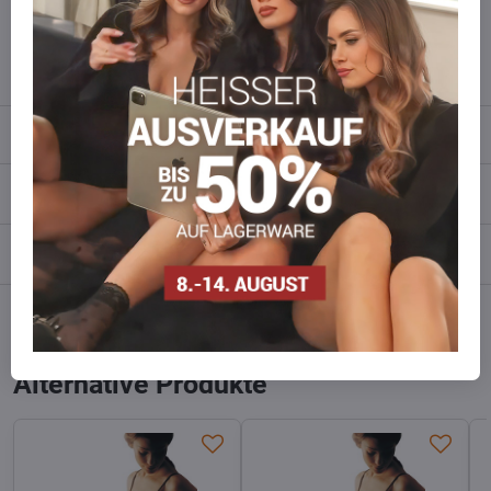
wieder auf!
info​​@everlady​​.eu
Beschreibung
Bewertungen
0
Diskussion
0
Facebook
Twitter
Bluesky
Pinterest
Reddit
LinkedIn
WhatsApp
E-
mail
Alternative Produkte