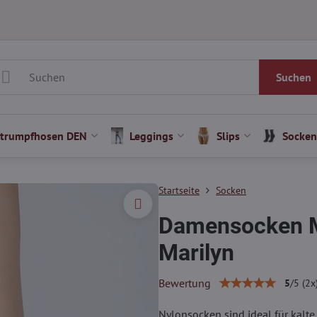
Suchen
Strumpfhosen DEN
Leggings
Slips
Socken
Startseite
Socken
Damensocken 
Marilyn
Bewertung
5
/
5
(
2
x
Nylonsocken sind ideal für kalt