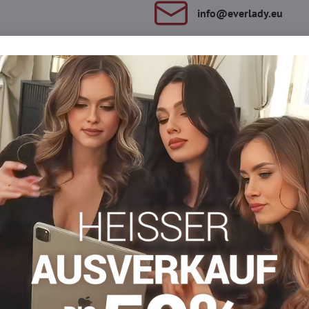
info​​@everlady​​.eu
Beschreibung
Bewertungen
Diskussion
0
0
ocken sind blickdicht und aus hochwertigem Material gefertigt u
Nylonsocken
Facebook
Twitter
Bluesky
Pinterest
Reddit
LinkedIn
WhatsApp
E-
mail