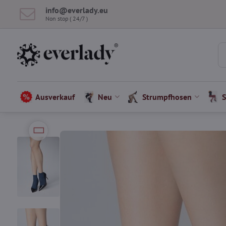
info​​@everlady​​.eu
Non stop ( 24/7 )
Ausverkauf
Neu
Strumpfhosen