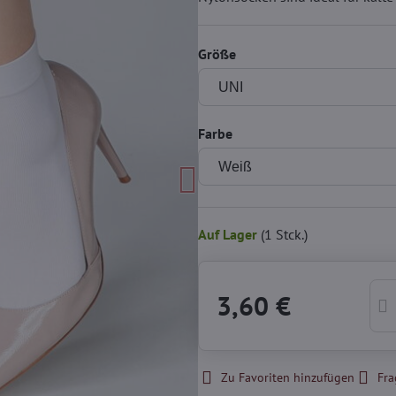
Größe
Farbe
Auf Lager
(
1
Stck.)
3,60 €
Zu Favoriten hinzufügen
Fra