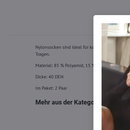
Nylonsocken sind ideal für kalte Morgen. Die S
Tragen.
Material: 85 % Polyamid, 15 % Elasthan
Dicke: 40 DEN
Im Paket: 2 Paar
Mehr aus der Kategorie
Socken