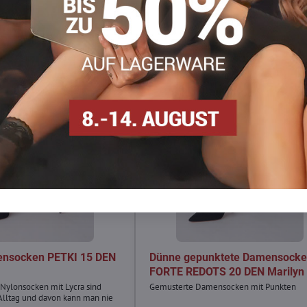
nsocken PETKI 15 DEN
Dünne gepunktete Damensock
FORTE REDOTS 20 DEN Marilyn
 Nylonsocken mit Lycra sind
Gemusterte Damensocken mit Punkten
 Alltag und davon kann man nie