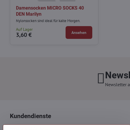
Damensocken MICRO SOCKS 40
DEN Marilyn
Nylonsocken sind ideal für kalte Morgen.
Auf Lager
Ansehen
3,60 €
Newsl
Newsletter a
Kundendienste
Versand und Zahlung