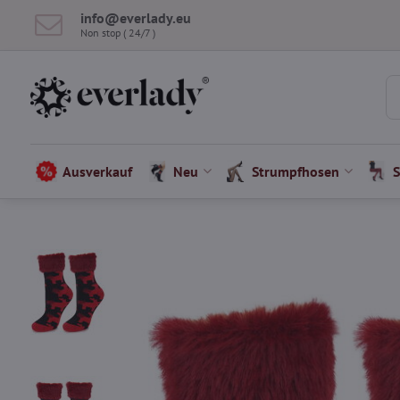
info​​@everlady​​.eu
Non stop ( 24/7 )
Ausverkauf
Neu
Strumpfhosen