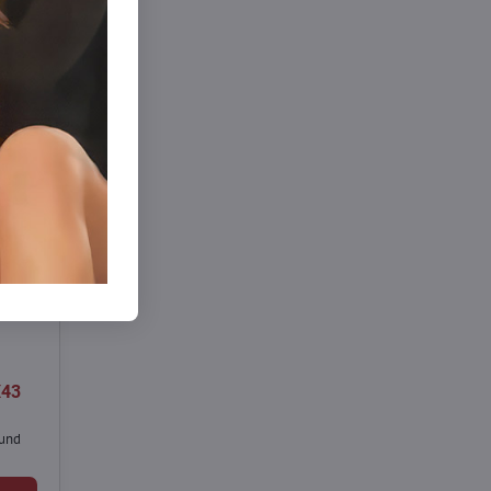
X43
und