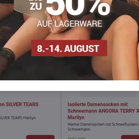
en SILVER TEARS
Isolierte Damensocken mit
Schneemann ANGORA TERRY 
Marilyn
ILVER TEARS Marilyn
Warme Damensocken mit Schneeflocken 
Schneemann.
g
Auf Lager