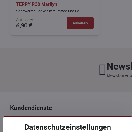
TERRY R38 Marilyn
Sehr warme Socken mit Frottee und Fell.
Auf Lager
Ansehen
6,90 €
Newsl
Newsletter a
Kundendienste
Versand und Zahlung
Datenschutzeinstellungen
AGB