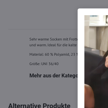
Sehr warme Socken mit Frottee und Fell. Rentie
und warm. Ideal für die kalte Wintersaison.
Material: 60 % Polyamid, 23 % Acryl, 7 % Viskos
Größe: UNI 36/40
Mehr aus der Kategorie
Socken
Alternative Produkte