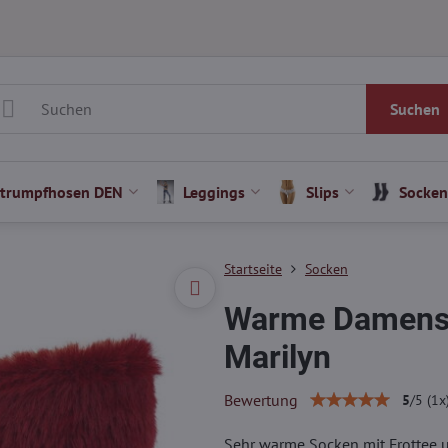
Suchen
Strumpfhosen DEN
Leggings
Slips
Socken
Startseite
Socken
Warme Damenso
Marilyn
Bewertung
5
/
5
(
1
x
Sehr warme Socken mit Frottee u