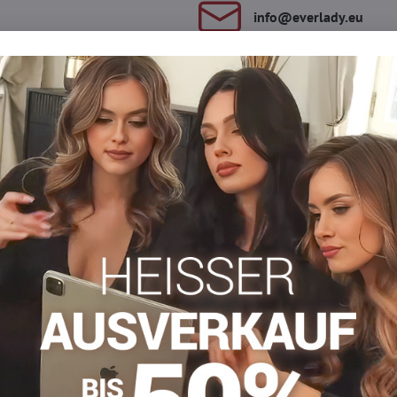
info​​@everlady​​.eu
Beschreibung
Bewertungen
Diskussion
0
0
rmuster mit Fellschwanz. Hergestellt aus Garn höchster Qualität 
e, 5 % Wolle, 3 % Angora, 2 % Elasthan
Gemusterte Socken
Facebook
Twitter
Bluesky
Pinterest
Reddit
LinkedIn
WhatsApp
E-
mail