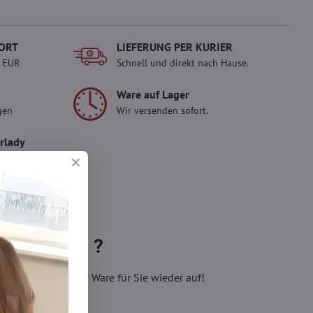
ORT
LIEFERUNG PER KURIER
- EUR
Schnell und direkt nach Hause.
Ware auf Lager
gen
Wir versenden sofort.
erlady
ady und
 Einkauf.
sch im
 bestellen ?
eren, wir füllen die Ware für Sie wieder auf!