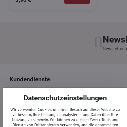
Newsl
Newsletter a
Kundendienste
Versand und Zahlung
Datenschutzeinstellungen
AGB
Datenschutz
Reklamation
Wir verwenden Cookies, um Ihren Besuch auf dieser Website zu
verbessern, ihre Leistung zu analysieren und Daten über ihre
Kontakte
Nutzung zu sammeln. Wir können zu diesem Zweck Tools und
Dienste von Drittanbietern verwenden, und die gesammelten