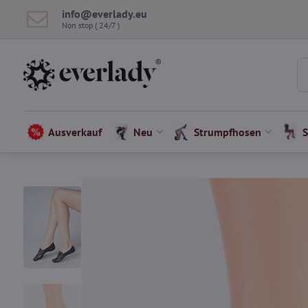
info​​@everlady​​.eu
Non stop ( 24/7 )
Ausverkauf
Neu
Strumpfhosen