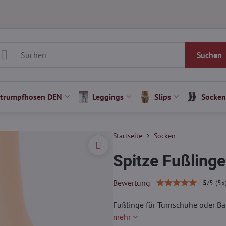
Suchen
Strumpfhosen DEN
Leggings
Slips
Socken
Startseite
Socken
Spitze Fußling
Bewertung
5
/
5
(
5
x
Fußlinge für Turnschuhe oder Bal
mehr