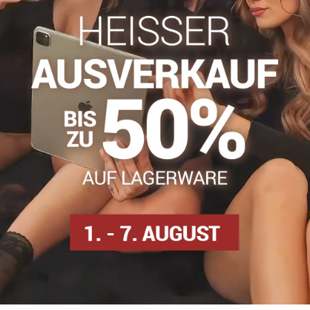
info​​@everlady​​.eu
Beschreibung
Bewertungen
Diskussion
0
0
nd aus angenehmer Spitze gefertigt. Der untere Teil ist Baumwoll
Bequem, flexibel, halten sie gut am Bein.
% Elasthan
Damen Füßlinge
Facebook
Twitter
Bluesky
Pinterest
Reddit
LinkedIn
WhatsApp
E-
mail