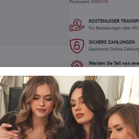
Produzent:
MARILYN
KOSTENLOSER TRANSP
Für Bestellungen über 99,
SICHERE ZAHLUNGEN
Gesicherte Online-Zahlun
Werden Sie Teil von ev
Werden Sie Teil von everl
genießen Sie einen
5 %
Mitgliedervorteil
bei jedem
Der Vorteil wird automati
Warenkorb angewendet.
Möchten Sie mehr
Zögern Sie nicht, uns zu kontakti