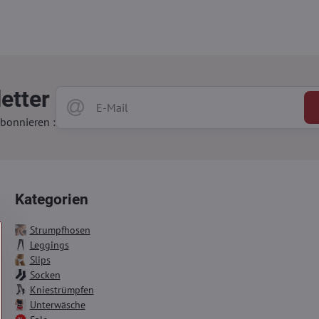
etter
bonnieren :
Kategorien
Strumpfhosen
Leggings
Slips
Socken
Kniestrümpfen
Unterwäsche