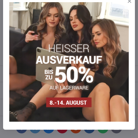
Mitgliedervorteil
bei jedem Einkauf.
Der Vorteil wird automatisch im Warenkorb angewendet.
Möchten Sie mehr bestellen ?
Zögern Sie nicht, uns zu kontaktieren, wir füllen die Ware für Sie
wieder auf!
info​​@everlady​​.eu
Beschreibung
Bewertungen
0
Diskussion
0
Facebook
Twitter
Bluesky
Pinterest
Reddit
LinkedIn
WhatsApp
E-
mail