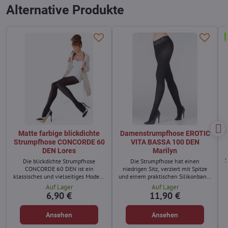
Alternative Produkte
Matte farbige blickdichte
Damenstrumpfhose EROTIC
Strumpfhose CONCORDE 60
VITA BASSA 100 DEN
DEN Lores
Marilyn
S
Die blickdichte Strumpfhose
Die Strumpfhose hat einen
CONCORDE 60 DEN ist ein
niedrigen Sitz, verziert mit Spitze
klassisches und vielseitiges Modell,
und einem praktischen Silikonband,
das sich für verschiedene Outfits
dank dem die Strumpfhose fest am
Auf Lager
Auf Lager
eignet – von alltäglichen Looks bis
Körper bleibt.
6,90 €
11,90 €
hin zu eleganten Anlässen.
Ansehen
Ansehen