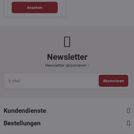
kühleren Tagen stilvoll auftreten
Ansehen
möchten. Die dezent glänzende
Oberfläche reflektiert das Licht auf
elegante Weise, lässt die Beine
optisch schlanker wirken und
verleiht jedem Outfit eine edle
Ausstrahlung.
Newsletter
Newsletter abonnieren :
Abonnieren
Kundendienste
Bestellungen