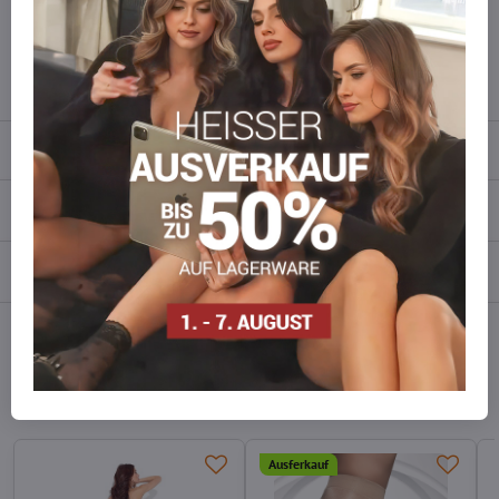
wieder auf!
info​​@everlady​​.eu
Beschreibung
Bewertungen
0
Diskussion
0
Facebook
Twitter
Bluesky
Pinterest
Reddit
LinkedIn
WhatsApp
E-
mail
Alternative Produkte
Ausferkauf