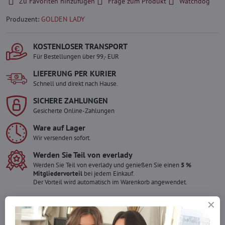
Zu Favoriten hinzufügen
Frage zum Produkt
Watchdog
Produzent:
GOLDEN LADY
KOSTENLOSER TRANSPORT
Für Bestellungen über 99,- EUR
LIEFERUNG PER KURIER
Schnell und direkt nach Hause.
SICHERE ZAHLUNGEN
Gesicherte Online-Zahlungen
Ware auf Lager
Wir versenden sofort.
Werden Sie Teil von everlady
Werden Sie Teil von everlady und genießen Sie einen
5 %
Mitgliedervorteil
bei jedem Einkauf.
Der Vorteil wird automatisch im Warenkorb angewendet.
Möchten Sie mehr bestellen ?
Zögern Sie nicht, uns zu kontaktieren, wir füllen die Ware für Sie