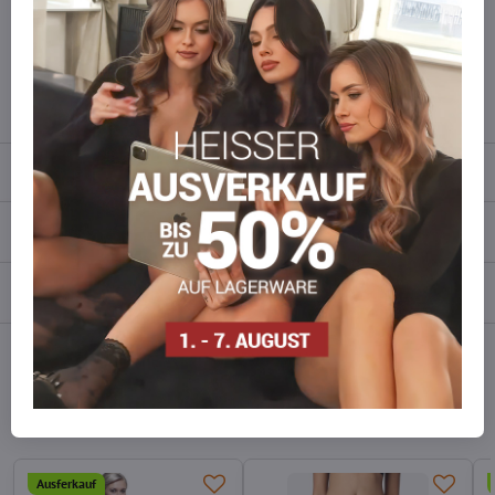
Zögern Sie nicht, uns zu kontaktieren, wir füllen die Ware für Sie
wieder auf!
info​​@everlady​​.eu
Beschreibung
Bewertungen
0
Diskussion
0
Facebook
Twitter
Bluesky
Pinterest
Reddit
LinkedIn
WhatsApp
E-
mail
Alternative Produkte
Ausferkauf