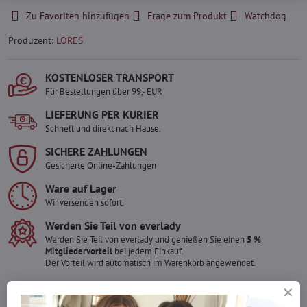
Zu Favoriten hinzufügen
Frage zum Produkt
Watchdog
Produzent:
LORES
KOSTENLOSER TRANSPORT
Für Bestellungen über 99,- EUR
LIEFERUNG PER KURIER
Schnell und direkt nach Hause.
SICHERE ZAHLUNGEN
Gesicherte Online-Zahlungen
Ware auf Lager
Wir versenden sofort.
Werden Sie Teil von everlady
Werden Sie Teil von everlady und genießen Sie einen
5 %
Mitgliedervorteil
bei jedem Einkauf.
Der Vorteil wird automatisch im Warenkorb angewendet.
Möchten Sie mehr bestellen ?