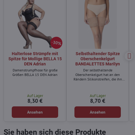
30%
Halterlose Strümpfe mit
Selbsthaltender Spitze
Spitze für Mollige BELLA 15
Oberschenkelgurt
DEN Adrian
BANDALETTES Marilyn
Damenstrumpfhose für große
Der selbsthaltende
Größen BELLA 15 DEN Adrian
Oberschenkelgurt hat an den
Rändern Silikonstreifen, die ihn
fest am Oberschenkel halten.
Auf Lager
Auf Lager
8,30 €
8,70 €
Ansehen
Ansehen
Sie haben sich diese Produkte