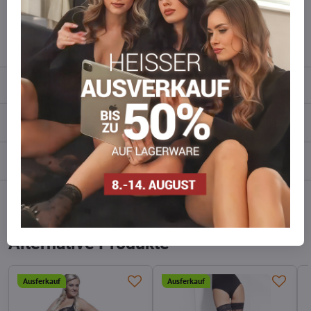
wieder auf!
info​​@everlady​​.eu
Beschreibung
Bewertungen
0
Diskussion
0
Facebook
Twitter
Bluesky
Pinterest
Reddit
LinkedIn
WhatsApp
E-
mail
Alternative Produkte
Ausferkauf
Ausferkauf