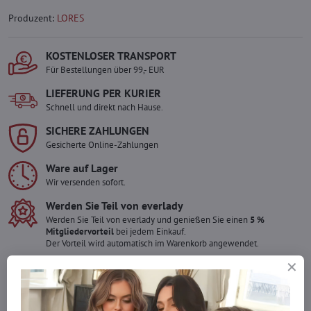
Produzent:
LORES
KOSTENLOSER TRANSPORT
Für Bestellungen über 99,- EUR
LIEFERUNG PER KURIER
Schnell und direkt nach Hause.
SICHERE ZAHLUNGEN
Gesicherte Online-Zahlungen
Ware auf Lager
Wir versenden sofort.
Werden Sie Teil von everlady
Werden Sie Teil von everlady und genießen Sie einen
5 %
Mitgliedervorteil
bei jedem Einkauf.
Der Vorteil wird automatisch im Warenkorb angewendet.
Möchten Sie mehr bestellen ?
Zögern Sie nicht, uns zu kontaktieren, wir füllen die Ware für Sie