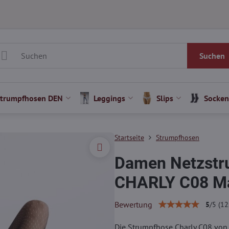
Suchen
Strumpfhosen DEN
Leggings
Slips
Socken
Startseite
Strumpfhosen
Damen Netzstr
CHARLY C08 Ma
Bewertung
5
/
5
(
12
Die Strumpfhose Charly C08 von 