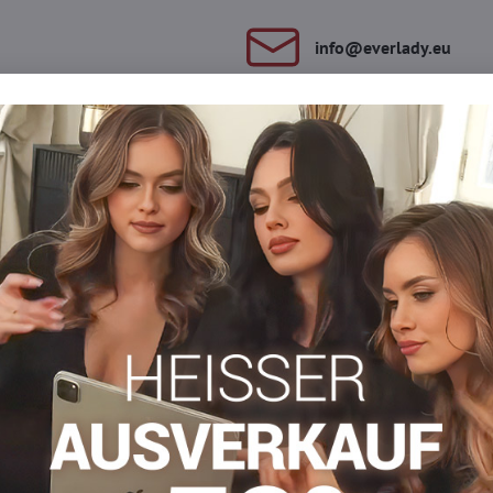
info​​@everlady​​.eu
Beschreibung
Bewertungen
Diskussion
0
0
 Garant für Eleganz in Kombination mit einem raffinierten Design
keit. Ihr sanfter Glanz zieht die Blicke auf sich und das zarte P
r besondere Anlässe. Charly C08 – entdecken Sie Luxus, der Ihre Sch
Bund und eine unsichtbare Zehenverstärkung.
an
osen
Gemusterte Strumpfhosen
Netzstrumpfhosen
Facebook
Twitter
Bluesky
Pinterest
Reddit
LinkedIn
WhatsApp
E-
mail