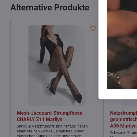
Alternative Produkte
Mesh-Jacquard-Strumpfhose
Netzstrump
CHARLY Z11 Marilyn
geometrisc
A06 Marilyn
Stilvolle Netzstrümpfe sind nahtlos, haben
einen kleinen Zwickel, einen bequemen
Schwarze Strum
elastischen Bund und eine unsichtbare