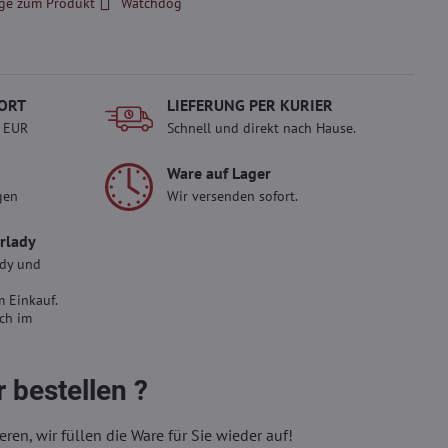
ge zum Produkt
Watchdog
ORT
LIEFERUNG PER KURIER
- EUR
Schnell und direkt nach Hause.
Ware auf Lager
gen
Wir versenden sofort.
erlady
ady und
 Einkauf.
sch im
 bestellen ?
eren, wir füllen die Ware für Sie wieder auf!