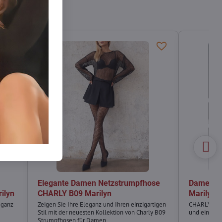
Elegante Damen Netzstrumpfhose
Damen N
ilyn
CHARLY B09 Marilyn
Marilyn
eganz
Zeigen Sie Ihre Eleganz und Ihren einzigartigen
CHARLY P32
Stil mit der neuesten Kollektion von Charly B09
und einer Zi
Strumpfhosen für Damen.