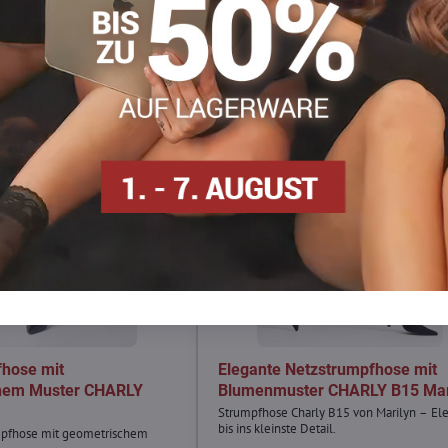
fhose mit
Elegante Netzstrumpfhose mit
hem Muster CHARLY
Blumenmuster CHARLY B15 Mar
Strumpfhose Charly B15 von Marilyn – El
bis ins kleinste Detail.
pfhose mit geometrischem