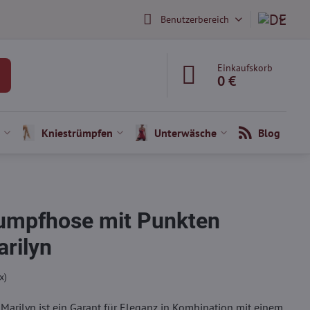
Benutzerbereich
Einkaufskorb
0 €
Kniestrümpfen
Unterwäsche
Blog
umpfhose mit Punkten
rilyn
x)
Marilyn ist ein Garant für Eleganz in Kombination mit einem