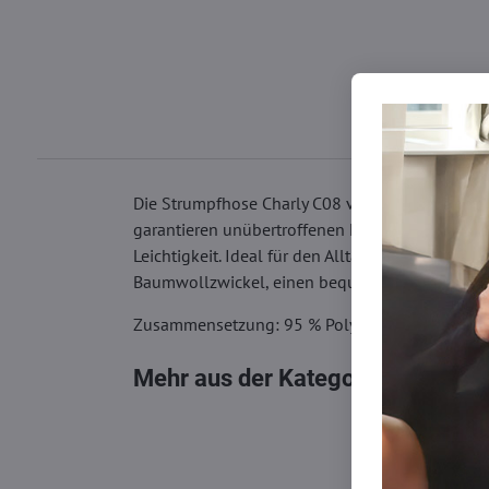
Die Strumpfhose Charly C08 von Marilyn ist ein
garantieren unübertroffenen Komfort und Haltbar
Leichtigkeit. Ideal für den Alltag, aber auch fü
Baumwollzwickel, einen bequemen elastischen 
Zusammensetzung: 95 % Polyamid, 5 % Elasth
Mehr aus der Kategorie
Strumpfh