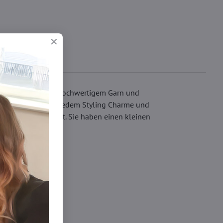
. Sie bestehen aus hochwertigem Garn und
unktmuster verleiht jedem Styling Charme und
önheit unterstreicht. Sie haben einen kleinen
Strumpfhosen DEN