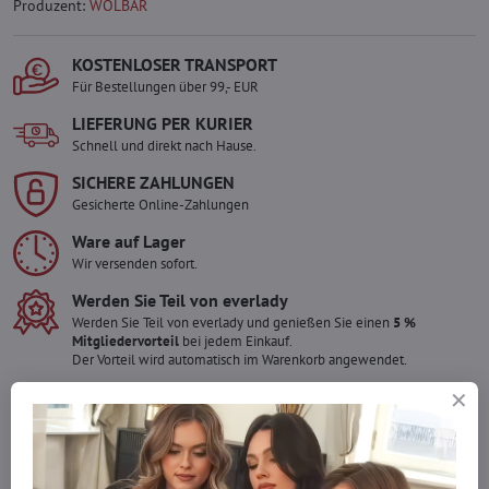
Produzent:
WOLBAR
KOSTENLOSER TRANSPORT
Für Bestellungen über 99,- EUR
LIEFERUNG PER KURIER
Schnell und direkt nach Hause.
SICHERE ZAHLUNGEN
Gesicherte Online-Zahlungen
Ware auf Lager
Wir versenden sofort.
Werden Sie Teil von everlady
Werden Sie Teil von everlady und genießen Sie einen
5 %
Mitgliedervorteil
bei jedem Einkauf.
Der Vorteil wird automatisch im Warenkorb angewendet.
Möchten Sie mehr bestellen ?
Zögern Sie nicht, uns zu kontaktieren, wir füllen die Ware für Sie
wieder auf!