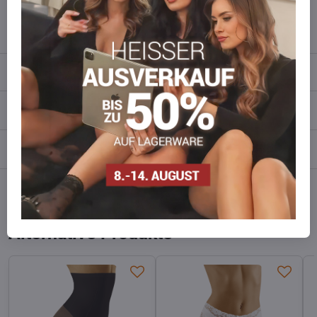
info​​@everlady​​.eu
Beschreibung
Bewertungen
0
Diskussion
0
Facebook
Twitter
Bluesky
Pinterest
Reddit
LinkedIn
WhatsApp
E-
mail
Alternative Produkte