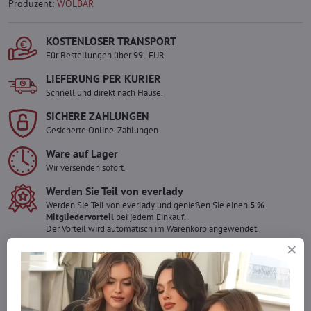
Produzent:
WOLBAR
KOSTENLOSER TRANSPORT
Für Bestellungen über 99,- EUR
LIEFERUNG PER KURIER
Schnell und direkt nach Hause.
SICHERE ZAHLUNGEN
Gesicherte Online-Zahlungen
Ware auf Lager
Wir versenden sofort.
Werden Sie Teil von everlady
Werden Sie Teil von everlady und genießen Sie einen
5 %
Mitgliedervorteil
bei jedem Einkauf.
Der Vorteil wird automatisch im Warenkorb angewendet.
Möchten Sie mehr bestellen ?
Zögern Sie nicht, uns zu kontaktieren, wir füllen die Ware für Sie
wieder auf!