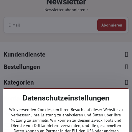
Newsletter
Newsletter abonnieren :
Abonnieren
Kundendienste
Bestellungen
Kategorien
Datenschutzeinstellungen
Kontakte
+421 919 060 751
Wir verwenden Cookies, um Ihren Besuch auf dieser Website zu
verbessern, ihre Leistung zu analysieren und Daten über ihre
Mont. - Freit. : 9:00 - 15:00 hod.
Nutzung zu sammeln. Wir können zu diesem Zweck Tools und
info​​@everlady​​.eu
Dienste von Drittanbietern verwenden, und die gesammelten
Daten können an Partner in der EU, den USA oder anderen
Non stop ( 24/7 )