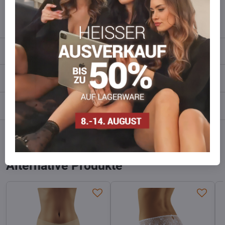
info​​@everlady​​.eu
Beschreibung
Bewertungen
0
Diskussion
0
Facebook
Twitter
Bluesky
Pinterest
Reddit
LinkedIn
WhatsApp
E-
mail
Alternative Produkte