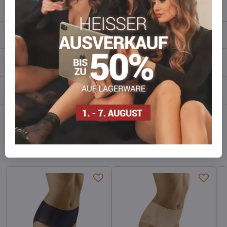
info​​@everlady​​.eu
Beschreibung
Bewertungen
0
Diskussion
0
Facebook
Twitter
Bluesky
Pinterest
Reddit
LinkedIn
WhatsApp
E-
mail
Alternative Produkte