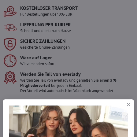
KOSTENLOSER TRANSPORT
Für Bestellungen über 99,- EUR
LIEFERUNG PER KURIER
Schnell und direkt nach Hause.
SICHERE ZAHLUNGEN
Gesicherte Online-Zahlungen
Ware auf Lager
Wir versenden sofort.
Werden Sie Teil von everlady
Werden Sie Teil von everlady und genießen Sie einen
5 %
Mitgliedervorteil
bei jedem Einkauf.
Der Vorteil wird automatisch im Warenkorb angewendet.
Möchten Sie mehr bestellen ?
Zögern Sie nicht, uns zu kontaktieren, wir füllen die Ware für Sie
wieder auf!