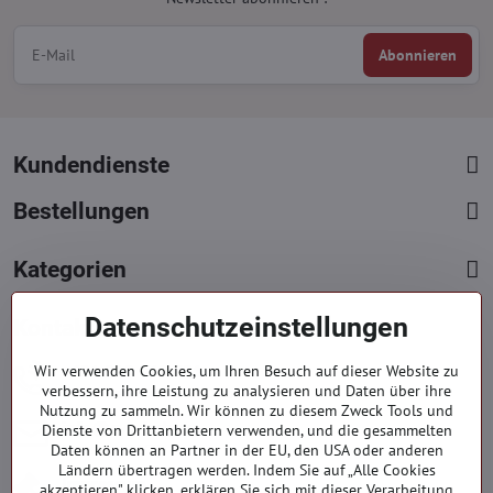
Abonnieren
Kundendienste
Bestellungen
Kategorien
Datenschutzeinstellungen
Kontakte
+421 919 060 751
Wir verwenden Cookies, um Ihren Besuch auf dieser Website zu
verbessern, ihre Leistung zu analysieren und Daten über ihre
Mont. - Freit. : 9:00 - 15:00 hod.
Nutzung zu sammeln. Wir können zu diesem Zweck Tools und
info​​@everlady​​.eu
Dienste von Drittanbietern verwenden, und die gesammelten
Daten können an Partner in der EU, den USA oder anderen
Non stop ( 24/7 )
Ländern übertragen werden. Indem Sie auf „Alle Cookies
Impressum
akzeptieren" klicken, erklären Sie sich mit dieser Verarbeitung