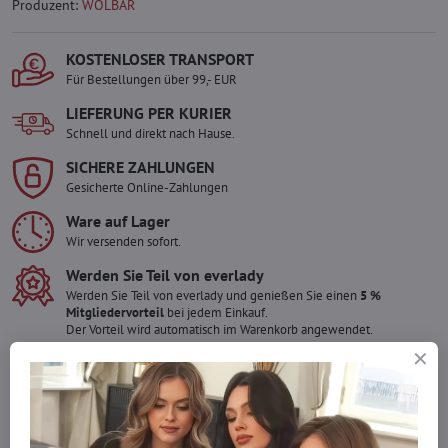
Produzent:
WOLBAR
KOSTENLOSER TRANSPORT
Für Bestellungen über 99,- EUR
LIEFERUNG PER KURIER
Schnell und direkt nach Hause.
SICHERE ZAHLUNGEN
Gesicherte Online-Zahlungen
Ware auf Lager
Wir versenden sofort.
Werden Sie Teil von everlady
Werden Sie Teil von everlady und genießen Sie einen
5 %
Mitgliedervorteil
bei jedem Einkauf.
Der Vorteil wird automatisch im Warenkorb angewendet.
Möchten Sie mehr bestellen ?
Zögern Sie nicht, uns zu kontaktieren, wir füllen die Ware für Sie
wieder auf!