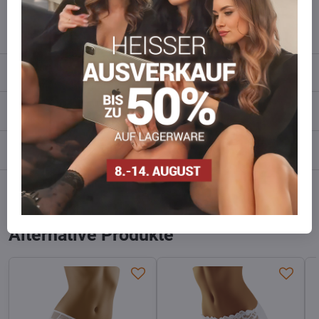
info​​@everlady​​.eu
Beschreibung
Bewertungen
0
Diskussion
0
Facebook
Twitter
Bluesky
Pinterest
Reddit
LinkedIn
WhatsApp
E-
mail
Alternative Produkte