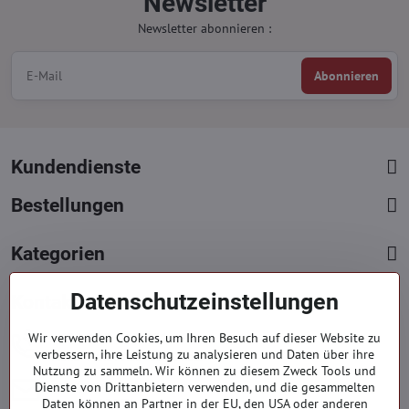
Newsletter
Newsletter abonnieren :
Abonnieren
Kundendienste
Bestellungen
Kategorien
Datenschutzeinstellungen
Kontakte
+421 919 060 751
Wir verwenden Cookies, um Ihren Besuch auf dieser Website zu
verbessern, ihre Leistung zu analysieren und Daten über ihre
Mont. - Freit. : 9:00 - 15:00 hod.
Nutzung zu sammeln. Wir können zu diesem Zweck Tools und
info​​@everlady​​.eu
Dienste von Drittanbietern verwenden, und die gesammelten
Daten können an Partner in der EU, den USA oder anderen
Non stop ( 24/7 )