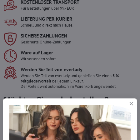
KOSTENLOSER TRANSPORT
Für Bestellungen über 99,- EUR
LIEFERUNG PER KURIER
Schnell und direkt nach Hause.
SICHERE ZAHLUNGEN
Gesicherte Online-Zahlungen
Ware auf Lager
Wir versenden sofort.
Werden Sie Teil von everlady
Werden Sie Teil von everlady und genießen Sie einen
5 %
Mitgliedervorteil
bei jedem Einkauf.
Der Vorteil wird automatisch im Warenkorb angewendet.
Möchten Sie mehr bestellen ?
Zögern Sie nicht, uns zu kontaktieren, wir füllen die Ware für Sie
wieder auf!
info​​@everlady​​.eu