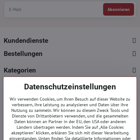
Abonnieren
Kundendienste
Bestellungen
Kategorien
Datenschutzeinstellungen
Kontakte
+421 919 060 751
Wir verwenden Cookies, um Ihren Besuch auf dieser Website zu
verbessern, ihre Leistung zu analysieren und Daten über ihre
Mont. - Freit. : 9:00 - 15:00 hod.
Nutzung zu sammeln. Wir können zu diesem Zweck Tools und
info​​@everlady​​.eu
Dienste von Drittanbietern verwenden, und die gesammelten
Daten können an Partner in der EU, den USA oder anderen
Non stop ( 24/7 )
Ländern übertragen werden. Indem Sie auf „Alle Cookies
Impressum
akzeptieren" klicken, erklären Sie sich mit dieser Verarbeitung
Firmendaten
einverstanden. Unten finden Sie detaillierte Informationen oder