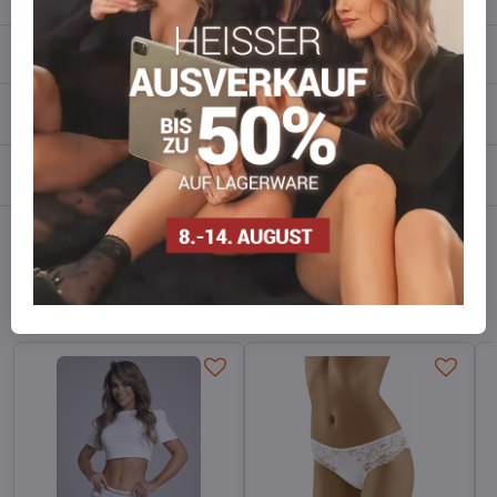
Beschreibung
Bewertungen
0
Diskussion
0
Facebook
Twitter
Bluesky
Pinterest
Reddit
LinkedIn
WhatsApp
E-
mail
Alternative Produkte