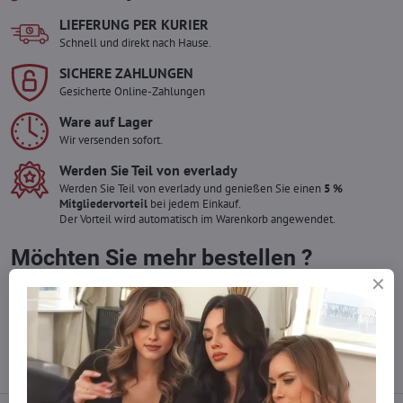
LIEFERUNG PER KURIER
Schnell und direkt nach Hause.
SICHERE ZAHLUNGEN
Gesicherte Online-Zahlungen
Ware auf Lager
Wir versenden sofort.
Werden Sie Teil von everlady
Werden Sie Teil von everlady und genießen Sie einen
5 %
Mitgliedervorteil
bei jedem Einkauf.
Der Vorteil wird automatisch im Warenkorb angewendet.
Möchten Sie mehr bestellen ?
Zögern Sie nicht, uns zu kontaktieren, wir füllen die Ware für Sie
wieder auf!
info​​@everlady​​.eu