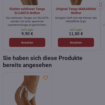
Glatter nahtloser Tanga
Original Tanga MAKARENA
ELCANTA Wolbar
Wolbar
Die nahtlosen Tangas von ELCANTA
Gerippter Stoff ziert die Riemen des
werden mit einer speziellen
MAKARENA-Slips.
Lasertechnologie so geschnitten,
h
dass sie unter der Kleidung nicht zu
Auf Lager
Auf Lager
sehen sind.
S
9,90 €
11,80 €
Ansehen
Ansehen
Sie haben sich diese Produkte
bereits angesehen