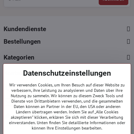
Kundendienste
Bestellungen
Kategorien
Datenschutzeinstellungen
Kontakte
+421 919 060 751
Wir verwenden Cookies, um Ihren Besuch auf dieser Website zu
verbessern, ihre Leistung zu analysieren und Daten über ihre
Mont. - Freit. : 9:00 - 15:00 hod.
Nutzung zu sammeln. Wir können zu diesem Zweck Tools und
info​​@everlady​​.eu
Dienste von Drittanbietern verwenden, und die gesammelten
Daten können an Partner in der EU, den USA oder anderen
Non stop ( 24/7 )
Ländern übertragen werden. Indem Sie auf „Alle Cookies
Impressum
akzeptieren" klicken, erklären Sie sich mit dieser Verarbeitung
Firmendaten
einverstanden. Unten finden Sie detaillierte Informationen oder
können Ihre Einstellungen bearbeiten.