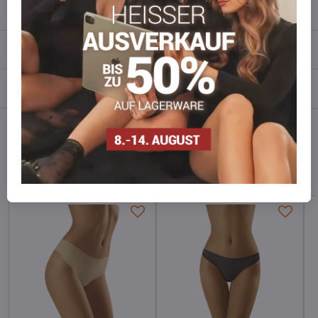
Beschreibung
Bewertungen
0
Diskussion
0
Facebook
Twitter
Bluesky
Pinterest
Reddit
LinkedIn
WhatsApp
E-
mail
Alternative Produkte