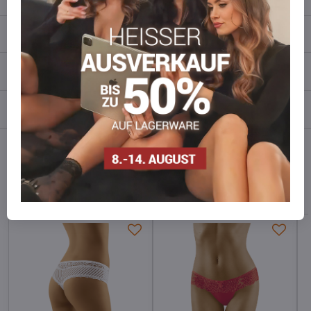
Beschreibung
Bewertungen
0
Diskussion
0
Facebook
Twitter
Bluesky
Pinterest
Reddit
LinkedIn
WhatsApp
E-
mail
Alternative Produkte