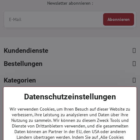
Newsletter abonnieren :
Abonnieren
Kundendienste
Bestellungen
Kategorien
Datenschutzeinstellungen
Kontakte
+421 919 060 751
Wir verwenden Cookies, um Ihren Besuch auf dieser Website zu
verbessern, ihre Leistung zu analysieren und Daten über ihre
Mont. - Freit. : 9:00 - 15:00 hod.
Nutzung zu sammeln. Wir können zu diesem Zweck Tools und
info​​@everlady​​.eu
Dienste von Drittanbietern verwenden, und die gesammelten
Daten können an Partner in der EU, den USA oder anderen
Non stop ( 24/7 )
Ländern übertragen werden. Indem Sie auf „Alle Cookies