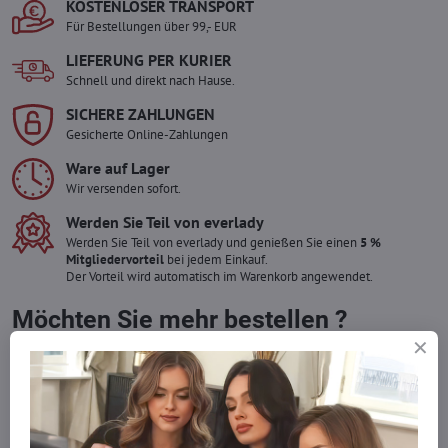
KOSTENLOSER TRANSPORT
Für Bestellungen über 99,- EUR
LIEFERUNG PER KURIER
Schnell und direkt nach Hause.
SICHERE ZAHLUNGEN
Gesicherte Online-Zahlungen
Ware auf Lager
Wir versenden sofort.
Werden Sie Teil von everlady
Werden Sie Teil von everlady und genießen Sie einen
5 %
Mitgliedervorteil
bei jedem Einkauf.
Der Vorteil wird automatisch im Warenkorb angewendet.
Möchten Sie mehr bestellen ?
Zögern Sie nicht, uns zu kontaktieren, wir füllen die Ware für Sie
wieder auf!
info​​@everlady​​.eu