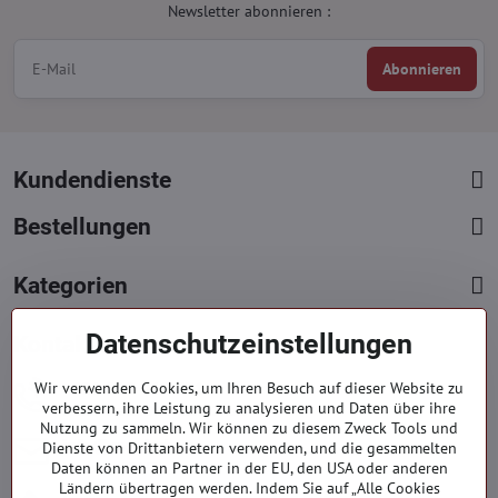
Newsletter abonnieren :
Abonnieren
Kundendienste
Bestellungen
Kategorien
Datenschutzeinstellungen
Kontakte
+421 919 060 751
Wir verwenden Cookies, um Ihren Besuch auf dieser Website zu
verbessern, ihre Leistung zu analysieren und Daten über ihre
Mont. - Freit. : 9:00 - 15:00 hod.
Nutzung zu sammeln. Wir können zu diesem Zweck Tools und
info​​@everlady​​.eu
Dienste von Drittanbietern verwenden, und die gesammelten
Daten können an Partner in der EU, den USA oder anderen
Non stop ( 24/7 )
Ländern übertragen werden. Indem Sie auf „Alle Cookies