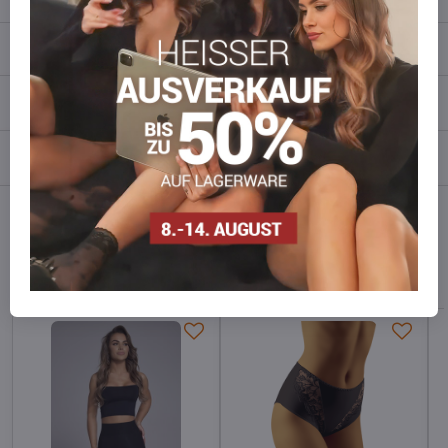
Beschreibung
Bewertungen
0
Diskussion
0
Facebook
Twitter
Bluesky
Pinterest
Reddit
LinkedIn
WhatsApp
E-
mail
Alternative Produkte