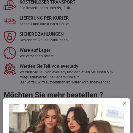
KOSTENLOSER TRANSPORT
Für Bestellungen über 99,- EUR
LIEFERUNG PER KURIER
Schnell und direkt nach Hause.
SICHERE ZAHLUNGEN
Gesicherte Online-Zahlungen
Ware auf Lager
Wir versenden sofort.
Werden Sie Teil von everlady
Werden Sie Teil von everlady und genießen Sie einen
5 %
Mitgliedervorteil
bei jedem Einkauf.
Der Vorteil wird automatisch im Warenkorb angewendet.
Möchten Sie mehr bestellen ?
Zögern Sie nicht, uns zu kontaktieren, wir füllen die Ware für Sie
wieder auf!
info​​@everlady​​.eu