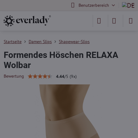
Benutzerbereich
Startseite
Damen Slips
Shapewear-Slips
Formendes Höschen RELAXA
Wolbar
Bewertung
4.44
/
5
(
9
x)