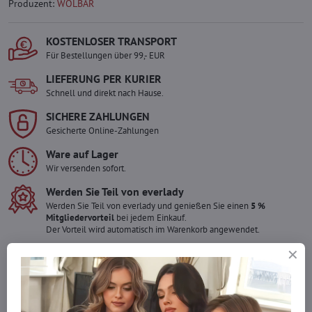
Produzent:
WOLBAR
KOSTENLOSER TRANSPORT
Für Bestellungen über 99,- EUR
LIEFERUNG PER KURIER
Schnell und direkt nach Hause.
SICHERE ZAHLUNGEN
Gesicherte Online-Zahlungen
Ware auf Lager
Wir versenden sofort.
Werden Sie Teil von everlady
Werden Sie Teil von everlady und genießen Sie einen
5 %
Mitgliedervorteil
bei jedem Einkauf.
Der Vorteil wird automatisch im Warenkorb angewendet.
Möchten Sie mehr bestellen ?
Zögern Sie nicht, uns zu kontaktieren, wir füllen die Ware für Sie
wieder auf!