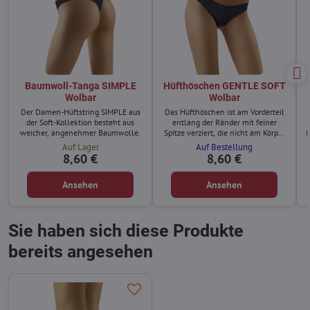
Baumwoll-Tanga SIMPLE
Hüfthöschen GENTLE SOFT
Wolbar
Wolbar
Der Damen-Hüftstring SIMPLE aus
Das Hüfthöschen ist am Vorderteil
der Soft-Kollektion besteht aus
entlang der Ränder mit feiner
weicher, angenehmer Baumwolle.
Spitze verziert, die nicht am Körper
i
kratzt.
Auf Lager
Auf Bestellung
B
8,60 €
8,60 €
Ansehen
Ansehen
Sie haben sich diese Produkte
bereits angesehen