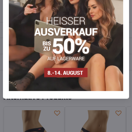
info​​@everlady​​.eu
Beschreibung
Bewertungen
0
Diskussion
0
Facebook
Twitter
Bluesky
Pinterest
Reddit
LinkedIn
WhatsApp
E-
mail
Alternative Produkte