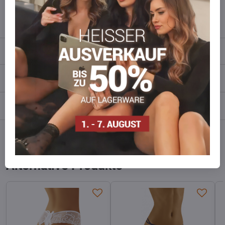
info​​@everlady​​.eu
Beschreibung
Bewertungen
0
Diskussion
0
Facebook
Twitter
Bluesky
Pinterest
Reddit
LinkedIn
WhatsApp
E-
mail
Alternative Produkte