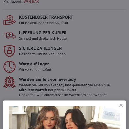
Produzent:
WOLBAR
KOSTENLOSER TRANSPORT
Für Bestellungen über 99,- EUR
LIEFERUNG PER KURIER
Schnell und direkt nach Hause.
SICHERE ZAHLUNGEN
Gesicherte Online-Zahlungen
Ware auf Lager
Wir versenden sofort.
Werden Sie Teil von everlady
Werden Sie Teil von everlady und genießen Sie einen
5 %
Mitgliedervorteil
bei jedem Einkauf.
Der Vorteil wird automatisch im Warenkorb angewendet.
Möchten Sie mehr bestellen ?
Zögern Sie nicht, uns zu kontaktieren, wir füllen die Ware für Sie
wieder auf!