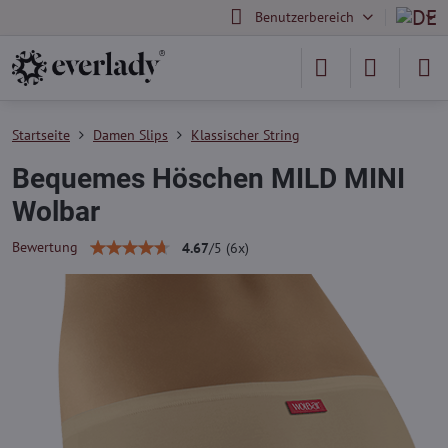
Benutzerbereich
Startseite
Damen Slips
Klassischer String
Bequemes Höschen MILD MINI
Wolbar
Bewertung
4.67
/
5
(
6
x)