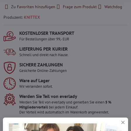
Zu Favoriten hinzufügen
Frage zum Produkt
Watchdog
Produzent:
KNITTEX
KOSTENLOSER TRANSPORT
Für Bestellungen über 99,- EUR
LIEFERUNG PER KURIER
Schnell und direkt nach Hause.
SICHERE ZAHLUNGEN
Gesicherte Online-Zahlungen
Ware auf Lager
Wir versenden sofort.
Werden Sie Teil von everlady
Werden Sie Teil von everlady und genießen Sie einen
5 %
Mitgliedervorteil
bei jedem Einkauf.
Der Vorteil wird automatisch im Warenkorb angewendet.
Möchten Sie mehr bestellen ?