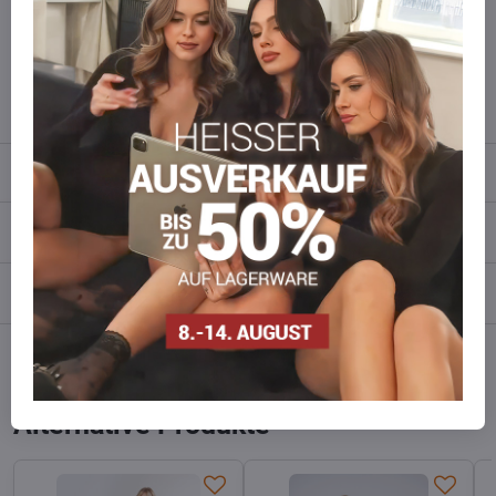
Zögern Sie nicht, uns zu kontaktieren, wir füllen die Ware für Sie
wieder auf!
info​​@everlady​​.eu
Beschreibung
Bewertungen
0
Diskussion
0
Facebook
Twitter
Bluesky
Pinterest
Reddit
LinkedIn
WhatsApp
E-
mail
Alternative Produkte