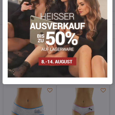
info​​@everlady​​.eu
Beschreibung
Bewertungen
0
Diskussion
0
Facebook
Twitter
Bluesky
Pinterest
Reddit
LinkedIn
WhatsApp
E-
mail
Alternative Produkte