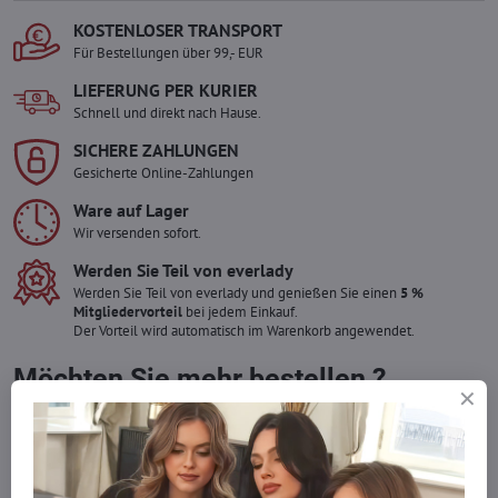
KOSTENLOSER TRANSPORT
Für Bestellungen über 99,- EUR
LIEFERUNG PER KURIER
Schnell und direkt nach Hause.
SICHERE ZAHLUNGEN
Gesicherte Online-Zahlungen
Ware auf Lager
Wir versenden sofort.
Werden Sie Teil von everlady
Werden Sie Teil von everlady und genießen Sie einen
5 %
Mitgliedervorteil
bei jedem Einkauf.
Der Vorteil wird automatisch im Warenkorb angewendet.
Möchten Sie mehr bestellen ?
Zögern Sie nicht, uns zu kontaktieren, wir füllen die Ware für Sie
wieder auf!