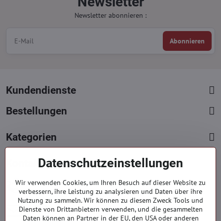
Newsletter
Newsletter abonnieren :
Abonnieren
Kundendienste
Bestellungen
Kategorien
Datenschutzeinstellungen
Kontakte
+421 919 060 751
Wir verwenden Cookies, um Ihren Besuch auf dieser Website zu
verbessern, ihre Leistung zu analysieren und Daten über ihre
Mont. - Freit. : 9:00 - 15:00 hod.
Nutzung zu sammeln. Wir können zu diesem Zweck Tools und
info​​@everlady​​.eu
Dienste von Drittanbietern verwenden, und die gesammelten
Daten können an Partner in der EU, den USA oder anderen
Non stop ( 24/7 )