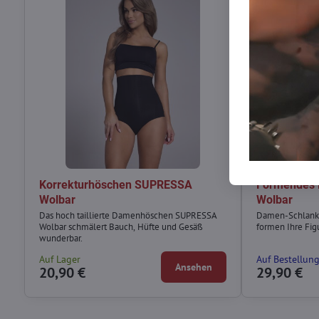
Korrekturhöschen SUPRESSA
Formendes
Wolbar
Wolbar
Das hoch taillierte Damenhöschen SUPRESSA
Damen-Schlank
Wolbar schmälert Bauch, Hüfte und Gesäß
formen Ihre Figu
wunderbar.
Auf Lager
Auf Bestellun
Ansehen
20,90 €
29,90 €