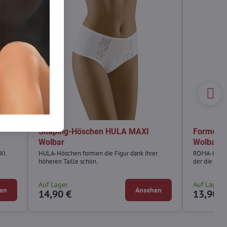
Shaping-Höschen HULA MAXI
Formend
Wolbar
Wolbar
XI.
HULA-Höschen formen die Figur dank ihrer
ROMA-Hösch
höheren Taille schön.
der die Figu
Auf Lager
Auf Lager
en
Ansehen
14,90 €
13,90 €