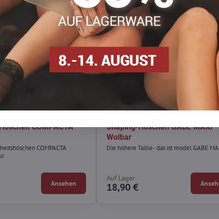
 Höschen COMPACTA
Shaping-Höschen GABE MAXI
Wolbar
heitshöschen COMPACTA
Die höhere Taille- das ist model GABE MA
r.
g
Auf Lager
Ansehen
Anseh
18,90 €