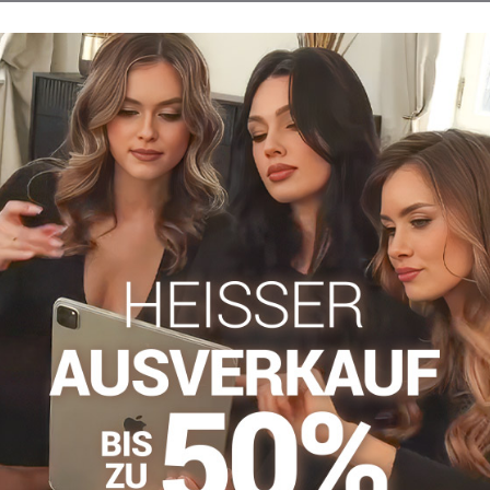
Beschreibung
Bewertungen
Diskussion
0
0
sgröße verkleinern. Der vordere Teil besteht aus flexibler Mikrof
es Gürtels befindet sich ein Silikonstreifen, der ein Verrutschen v
ps
Shapewear-Slips
Facebook
Twitter
Bluesky
Pinterest
Reddit
LinkedIn
WhatsApp
E-
mail