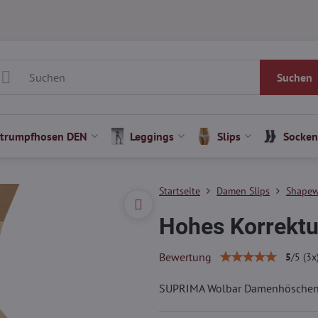
Suchen
Strumpfhosen DEN
Leggings
Slips
Socken
Startseite
Damen Slips
Shapew
Hohes Korrekt
Bewertung
5
/
5
(
3
x
SUPRIMA Wolbar Damenhöschen u