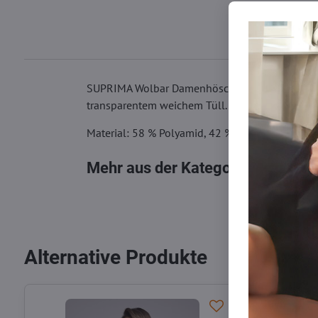
SUPRIMA Wolbar Damenhöschen um eine Konfektion
transparentem weichem Tüll. Auf der Innenseite d
Material: 58 % Polyamid, 42 % Elasthan
Mehr aus der Kategorie
Damen Sli
Alternative Produkte