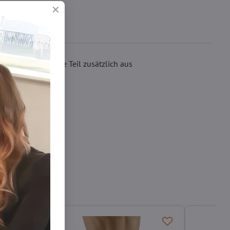
aser, der hintere Teil zusätzlich aus
erhindert.