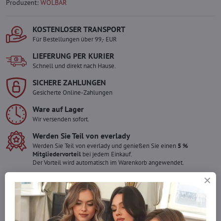
Produzent:
WOLBAR
KOSTENLOSER TRANSPORT
Für Bestellungen über 99,- EUR
LIEFERUNG PER KURIER
Schnell und direkt nach Hause.
SICHERE ZAHLUNGEN
Gesicherte Online-Zahlungen
Ware auf Lager
Wir versenden sofort.
Werden Sie Teil von everlady
Werden Sie Teil von everlady und genießen Sie einen
5 %
Mitgliedervorteil
bei jedem Einkauf.
Der Vorteil wird automatisch im Warenkorb angewendet.
Möchten Sie mehr bestellen ?
Zögern Sie nicht, uns zu kontaktieren, wir füllen die Ware für Sie
wieder auf!