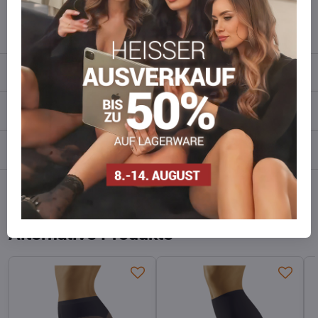
info​​@everlady​​.eu
Beschreibung
Bewertungen
0
Diskussion
0
Facebook
Twitter
Bluesky
Pinterest
Reddit
LinkedIn
WhatsApp
E-
mail
Alternative Produkte