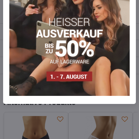
info​​@everlady​​.eu
Beschreibung
Bewertungen
0
Diskussion
0
Facebook
Twitter
Bluesky
Pinterest
Reddit
LinkedIn
WhatsApp
E-
mail
Alternative Produkte