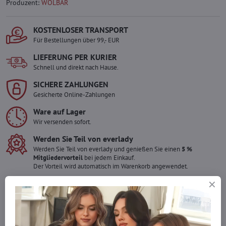
Produzent:
WOLBAR
KOSTENLOSER TRANSPORT
Für Bestellungen über 99,- EUR
LIEFERUNG PER KURIER
Schnell und direkt nach Hause.
SICHERE ZAHLUNGEN
Gesicherte Online-Zahlungen
Ware auf Lager
Wir versenden sofort.
Werden Sie Teil von everlady
Werden Sie Teil von everlady und genießen Sie einen
5 %
Mitgliedervorteil
bei jedem Einkauf.
Der Vorteil wird automatisch im Warenkorb angewendet.
Möchten Sie mehr bestellen ?
Zögern Sie nicht, uns zu kontaktieren, wir füllen die Ware für Sie
wieder auf!