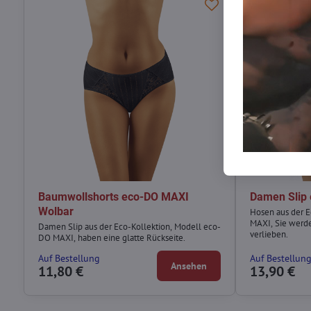
Baumwollshorts eco-DO MAXI
Damen Slip
Wolbar
Hosen aus der E
MAXI, Sie werde
Damen Slip aus der Eco-Kollektion, Modell eco-
verlieben.
DO MAXI, haben eine glatte Rückseite.
Auf Bestellung
Auf Bestellun
Ansehen
11,80 €
13,90 €