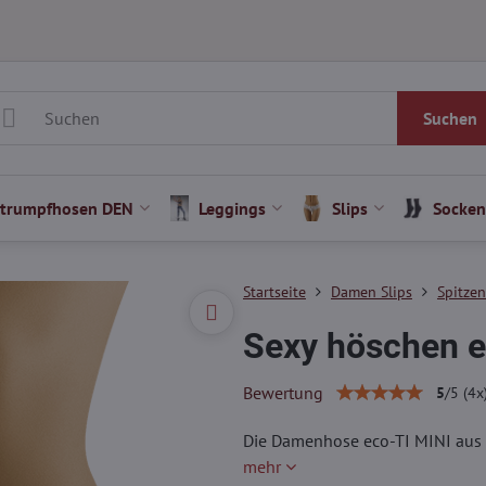
Suchen
Strumpfhosen DEN
Leggings
Slips
Socken
Startseite
Damen Slips
Spitze
Sexy höschen e
Bewertung
5
/
5
(
4
x
Die Damenhose eco-TI MINI aus d
mehr