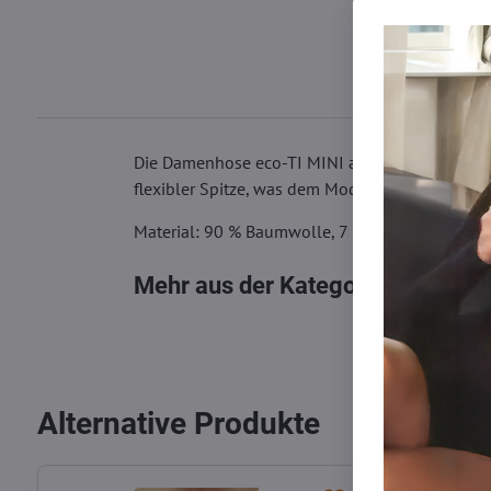
Die Damenhose eco-TI MINI aus der ECO-Kollekti
flexibler Spitze, was dem Modell ein luxuriöses
Material: 90 % Baumwolle, 7 % Elasthan, 3 % P
Mehr aus der Kategorie
Damen Sli
Alternative Produkte