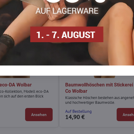
 eco-DA Wolbar
Baumwollhöschen mit Stickerei
Co Wolbar
co-Kollektion, Modell eco-DA
n sich auf den ersten Blick
Klassische Höschen bestehen aus angen
und hochwertiger Baumwolle.
g
Auf Bestellung
Ansehen
Anseh
14,90 €