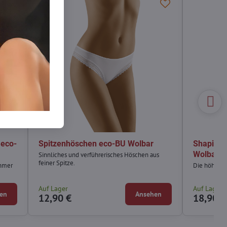
 eco-
Spitzenhöschen eco-BU Wolbar
Shaping
Wolbar
Sinnliches und verführerisches Höschen aus
feiner Spitze.
ehmer
Die höhere 
Auf Lager
Auf Lager
en
Ansehen
12,90 €
18,90 €