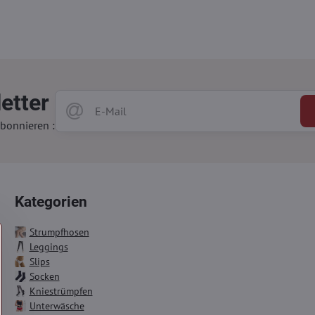
etter
bonnieren :
Kategorien
Strumpfhosen
Leggings
Slips
Socken
Kniestrümpfen
Unterwäsche