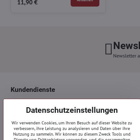
11,90 €
Newsl
Newsletter a
Kundendienste
Versand und Zahlung
Datenschutzeinstellungen
AGB
Datenschutz
Reklamation
Wir verwenden Cookies, um Ihren Besuch auf dieser Website zu
verbessern, ihre Leistung zu analysieren und Daten über ihre
Kontakte
Nutzung zu sammeln. Wir können zu diesem Zweck Tools und
Dienste von Drittanbietern verwenden, und die gesammelten