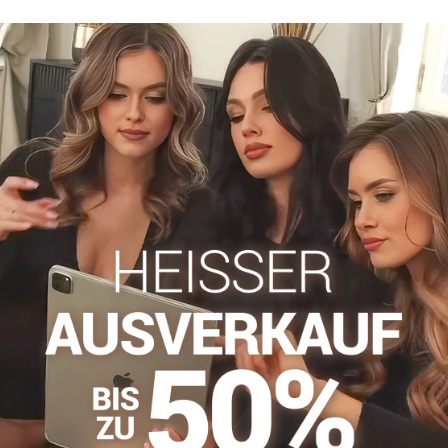
info​​@everlady​​.eu
Beschreibung
Bewertungen
Diskussion
0
0
on hat einen klassischen Schnitt. Sie bestehen aus sehr hochwer
 Aussehen verleiht.
olyamid
ps
Spitzenhöschen
Facebook
Twitter
Bluesky
Pinterest
Reddit
LinkedIn
WhatsApp
E-
mail