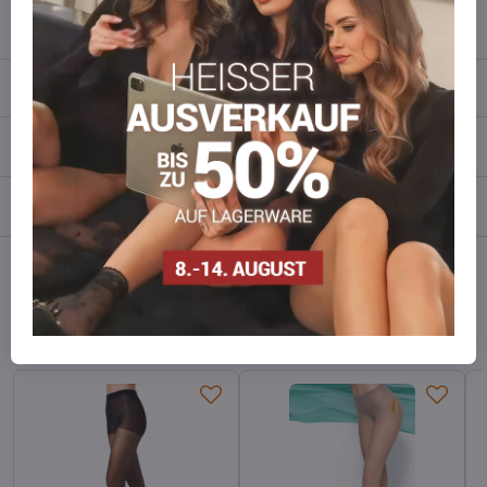
info​​@everlady​​.eu
Beschreibung
Bewertungen
0
Diskussion
0
Facebook
Twitter
Bluesky
Pinterest
Reddit
LinkedIn
WhatsApp
E-
mail
Alternative Produkte