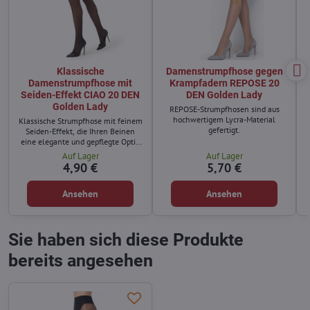
Klassische
Damenstrumpfhose gegen
Damenstrumpfhose mit
Krampfadern REPOSE 20
Seiden-Effekt CIAO 20 DEN
DEN Golden Lady
Golden Lady
REPOSE-Strumpfhosen sind aus
hochwertigem Lycra-Material
Klassische Strumpfhose mit feinem
gefertigt.
Seiden-Effekt, die Ihren Beinen
eine elegante und gepflegte Optik
verleiht.
Auf Lager
Auf Lager
4,90 €
5,70 €
Ansehen
Ansehen
Sie haben sich diese Produkte
bereits angesehen