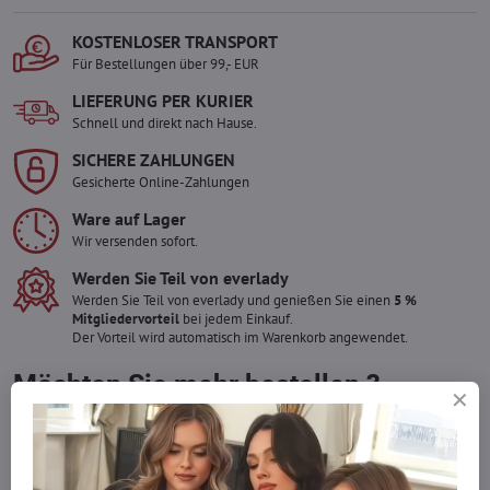
KOSTENLOSER TRANSPORT
Für Bestellungen über 99,- EUR
LIEFERUNG PER KURIER
Schnell und direkt nach Hause.
SICHERE ZAHLUNGEN
Gesicherte Online-Zahlungen
Ware auf Lager
Wir versenden sofort.
Werden Sie Teil von everlady
Werden Sie Teil von everlady und genießen Sie einen
5 %
Mitgliedervorteil
bei jedem Einkauf.
Der Vorteil wird automatisch im Warenkorb angewendet.
Möchten Sie mehr bestellen ?
Zögern Sie nicht, uns zu kontaktieren, wir füllen die Ware für Sie
wieder auf!