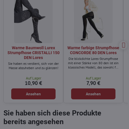
Warme Baumwoll Lurex
Warme farbige Strumpfhose
Strumpfhose CRISTALLI 150
CONCORDE 80 DEN Lores
DEN Lores
Die blickdichte Lores-Strumpfhose
mit einer Stärke von 80 den ist ein
Sie haben es verdient, sich von der
klassisches Modell, das sowohl für
Masse abzuheben und zu glänzen!
schlichte als auch für Damenoutfits
für große Anlässe entwickelt
Auf Lager
Auf Lager
wurde.
10,90 €
7,90 €
Ansehen
Ansehen
Sie haben sich diese Produkte
bereits angesehen