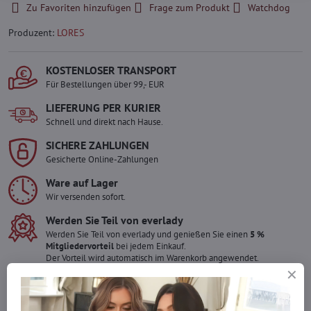
Zu Favoriten hinzufügen
Frage zum Produkt
Watchdog
Produzent:
LORES
KOSTENLOSER TRANSPORT
Für Bestellungen über 99,- EUR
LIEFERUNG PER KURIER
Schnell und direkt nach Hause.
SICHERE ZAHLUNGEN
Gesicherte Online-Zahlungen
Ware auf Lager
Wir versenden sofort.
Werden Sie Teil von everlady
Werden Sie Teil von everlady und genießen Sie einen
5 %
Mitgliedervorteil
bei jedem Einkauf.
Der Vorteil wird automatisch im Warenkorb angewendet.
Möchten Sie mehr bestellen ?