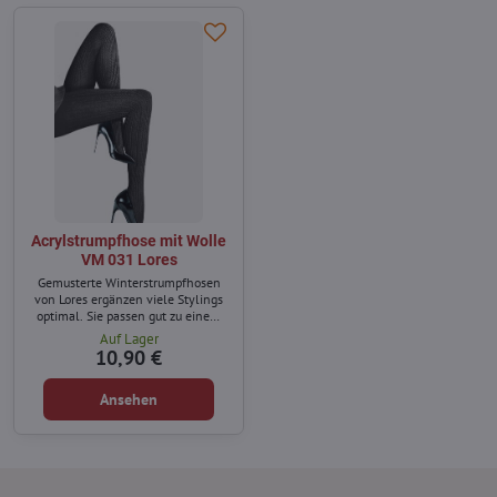
Acrylstrumpfhose mit Wolle
VM 031 Lores
Gemusterte Winterstrumpfhosen
von Lores ergänzen viele Stylings
optimal. Sie passen gut zu einem
eleganten Kleid, einem Wollmantel
Auf Lager
und langen Stiefeln, und in einer
10,90 €
sportlichen Variante – zu Shorts,
einer Daunenjacke und
Ansehen
Wanderschuhen.