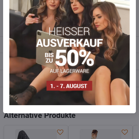
Zögern Sie nicht, uns zu kontaktieren, wir füllen die Ware für Sie
wieder auf!
info​​@everlady​​.eu
Beschreibung
Bewertungen
0
Diskussion
0
Facebook
Twitter
Bluesky
Pinterest
Reddit
LinkedIn
WhatsApp
E-
mail
Alternative Produkte