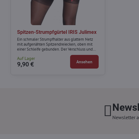
Spitzen-Strumpfgürtel IRIS Julimex
Ein schmaler Strumpfhalter aus glattem Netz
mit aufgenähten Spitzendreiecken, oben mit
einer Schleife gebunden. Der Verschluss und
die Strumpfhalter sind verstellbar. Dies ist ein
Auf Lager
äußerst filigranes und sehr elegantes Stück.
Ansehen
9,90 €
Newsl
Newsletter a