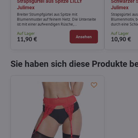
Strapsgürtel aus Spitze LILLY
Schwarzer S
Julimex
Julimex
Breiter Strumpfgürtel aus Spitze mit
Strapsgürtel au
Blumenmuster auf feinem Netz. Die Unterseite
Blumenmotiv, b
ist mit einer aufwendigen Rüsche,
durch eine Schl
Strumpfhaltern und einer verstellbaren
Auf Lager
Auf Lager
Schnalle versehen.
Ansehen
11,90 €
10,90 €
Sie haben sich diese Produkte b