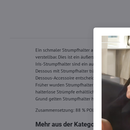
Ein schmaler Strumpfhalter aus glattem Netz mi
verstellbar. Dies ist ein äußerst filigranes und s
Iris-Strumpfhalter sind ein außergewöhnlich fe
Dessous mit Strumpfhalter trägt, wird sich siche
Dessous-Accessoire entscheiden.
Früher wurden Strumpfhalter verwendet, um Strü
halterlose Strümpfe erhältlich, die über spezie
Grund gelten Strumpfhalter heutzutage als sexy
Zusammensetzung: 88 % POLYAMID, 12 % ELA
Mehr aus der Kategorie
Unterwäs