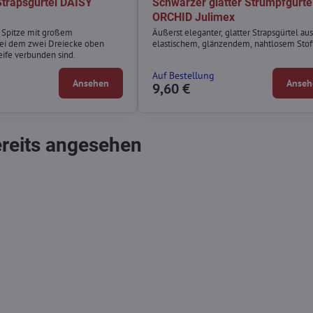
trapsgürtel DAISY
Schwarzer glatter Strumpfgürte
ORCHID Julimex
s Spitze mit großem
Äußerst eleganter, glatter Strapsgürtel aus
ei dem zwei Dreiecke oben
elastischem, glänzendem, nahtlosem Stof
eife verbunden sind.
Auf Bestellung
Ansehen
Anseh
9,60 €
ereits angesehen