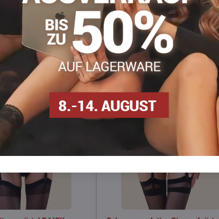
Facebook
Twitter
Bluesky
Pinterest
Reddit
LinkedIn
WhatsApp
E-
mail