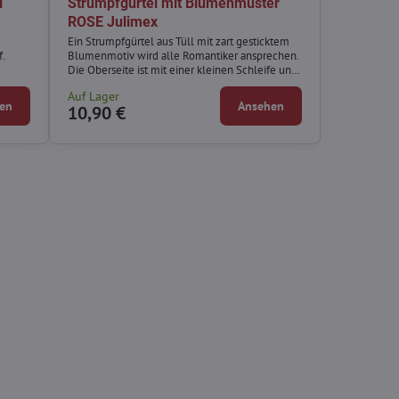
l
Strumpfgürtel mit Blumenmuster
ROSE Julimex
Ein Strumpfgürtel aus Tüll mit zart gesticktem
f.
Blumenmotiv wird alle Romantiker ansprechen.
Die Oberseite ist mit einer kleinen Schleife und
die Unterseite mit einem flachen Ziersaum
Auf Lager
versehen. Verstellbare Strumpfhalter und
en
Ansehen
10,90 €
Rückenverschluss.