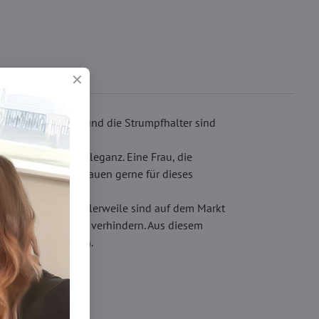
n. Der Verschluss und die Strumpfhalter sind
verleihen zudem Eleganz. Eine Frau, die
ss sich so viele Frauen gerne für dieses
ewährleisten. Mittlerweile sind auf dem Markt
n den Oberschenkeln verhindern. Aus diesem
elegant auszusehen.