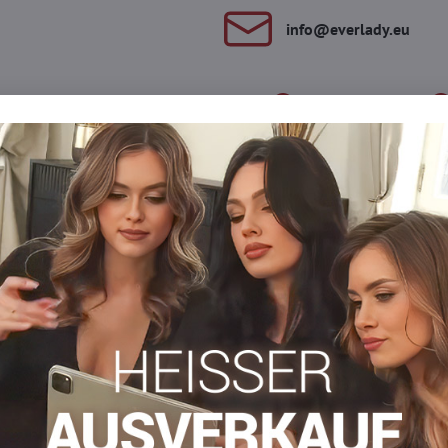
info​​@everlady​​.eu
Beschreibung
Bewertungen
Diskussion
0
0
t aufgenähten Spitzendreiecken, oben mit einer Schleife gebunde
ehr elegantes Stück.
minines Element der Damengarderobe. Sie sind sinnlich, sexy und 
rlich verführerisch und selbstbewusst fühlen. Kein Wunder also, da
mpfe an Ort und Stelle zu halten und so ihren Tragekomfort zu g
lle Silikonstreifen verfügen, die ein Verrutschen der Strümpfe vo
 und sinnliche Unterwäsche, die Frauen tragen, um sinnlich und 
STAN
che
Strumpfgürtel