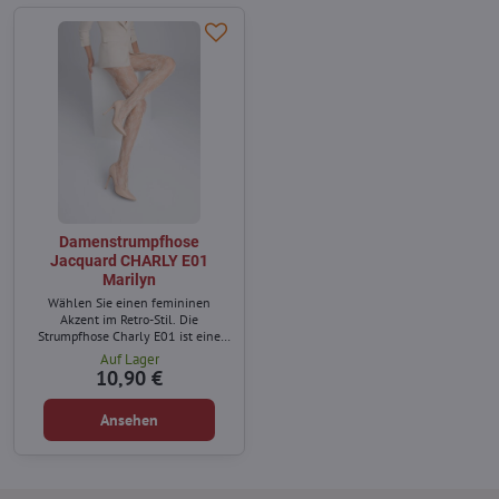
Damenstrumpfhose
Jacquard CHARLY E01
Marilyn
Wählen Sie einen femininen
Akzent im Retro-Stil. Die
Strumpfhose Charly E01 ist eine
stilvolle Kombination aus leichtem
Auf Lager
Netzstoff mit einem Blumenmuster,
10,90 €
das jedem Styling Charakter
verleiht.
Ansehen