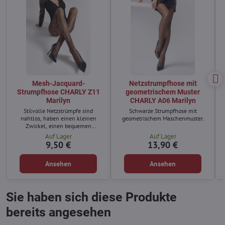
Mesh-Jacquard-
Netzstrumpfhose mit
Strumpfhose CHARLY Z11
geometrischem Muster
Marilyn
CHARLY A06 Marilyn
Stilvolle Netzstrümpfe sind
Schwarze Strumpfhose mit
nahtlos, haben einen kleinen
geometrischem Maschenmuster.
Zwickel, einen bequemen
elastischen Bund und eine
Auf Lager
Auf Lager
unsichtbare Verstärkung an den
9,50 €
13,90 €
Zehen.
Ansehen
Ansehen
Sie haben sich diese Produkte
bereits angesehen