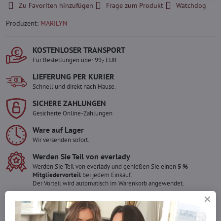
Zu Favoriten hinzufügen
Frage zum Produkt
Watchdog
Produzent:
MARILYN
KOSTENLOSER TRANSPORT
Für Bestellungen über 99,- EUR
LIEFERUNG PER KURIER
Schnell und direkt nach Hause.
SICHERE ZAHLUNGEN
Gesicherte Online-Zahlungen
Ware auf Lager
Wir versenden sofort.
Werden Sie Teil von everlady
Werden Sie Teil von everlady und genießen Sie einen
5 %
Mitgliedervorteil
bei jedem Einkauf.
Der Vorteil wird automatisch im Warenkorb angewendet.
Möchten Sie mehr bestellen ?