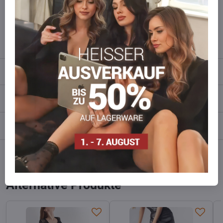
Zögern Sie nicht, uns zu kontaktieren, wir füllen die Ware für Sie
wieder auf!
info​​@everlady​​.eu
Beschreibung
Bewertungen
0
Diskussion
0
Facebook
Twitter
Bluesky
Pinterest
Reddit
LinkedIn
WhatsApp
E-
mail
Alternative Produkte