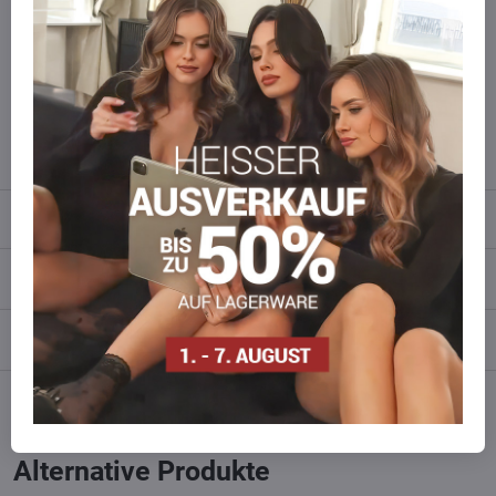
Möchten Sie mehr bestellen ?
Zögern Sie nicht, uns zu kontaktieren, wir füllen die Ware für Sie
wieder auf!
info​​@everlady​​.eu
Beschreibung
Bewertungen
0
Diskussion
0
Facebook
Twitter
Bluesky
Pinterest
Reddit
LinkedIn
WhatsApp
E-
mail
Alternative Produkte