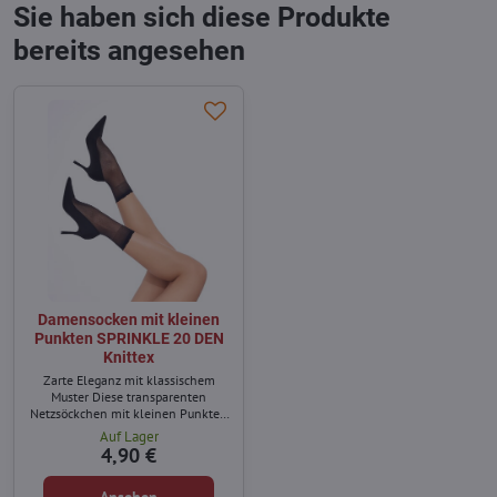
Sie haben sich diese Produkte
bereits angesehen
Damensocken mit kleinen
Punkten SPRINKLE 20 DEN
Knittex
Zarte Eleganz mit klassischem
Muster Diese transparenten
Netzsöckchen mit kleinen Punkten
sind die perfekte Wahl für
Auf Lager
stilbewusste Frauen. Das klassische
4,90 €
Punktmuster wirkt feminin und
elegant und lässt sich vielseitig
kombinieren – ob casual oder chic.