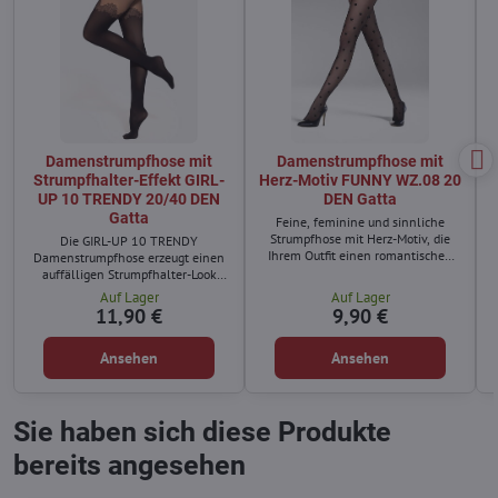
Damenstrumpfhose mit
Damenstrumpfhose mit
Strumpfhalter-Effekt GIRL-
Herz-Motiv FUNNY WZ.08 20
UP 10 TRENDY 20/40 DEN
DEN Gatta
Gatta
Feine, feminine und sinnliche
Strumpfhose mit Herz-Motiv, die
Die GIRL-UP 10 TRENDY
Ihrem Outfit einen romantischen
Damenstrumpfhose erzeugt einen
Touch verleiht.
auffälligen Strumpfhalter-Look
ohne separate Strümpfe.
Auf Lager
Auf Lager
11,90 €
9,90 €
Ansehen
Ansehen
Sie haben sich diese Produkte
bereits angesehen