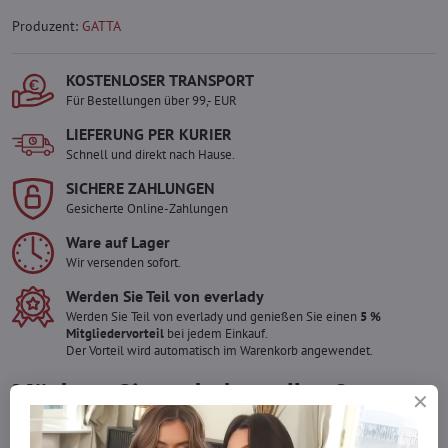
Produzent:
GATTA
KOSTENLOSER TRANSPORT
Für Bestellungen über 99,- EUR
LIEFERUNG PER KURIER
Schnell und direkt nach Hause.
SICHERE ZAHLUNGEN
Gesicherte Online-Zahlungen
Ware auf Lager
Wir versenden sofort.
Werden Sie Teil von everlady
Werden Sie Teil von everlady und genießen Sie einen
5 %
Mitgliedervorteil
bei jedem Einkauf.
Der Vorteil wird automatisch im Warenkorb angewendet.
Möchten Sie mehr bestellen ?
Zögern Sie nicht, uns zu kontaktieren, wir füllen die Ware für Sie