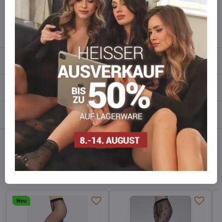
wieder auf!
info​​@everlady​​.eu
Beschreibung
Bewertungen
0
Diskussion
0
Facebook
Twitter
Bluesky
Pinterest
Reddit
LinkedIn
WhatsApp
E-
mail
Alternative Produkte
Neu