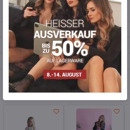
info​​@everlady​​.eu
Beschreibung
Bewertungen
0
Diskussion
0
Facebook
Twitter
Bluesky
Pinterest
Reddit
LinkedIn
WhatsApp
E-
mail
Alternative Produkte