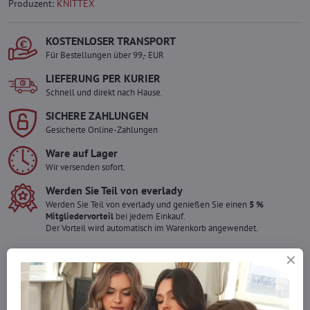
Produzent:
KNITTEX
KOSTENLOSER TRANSPORT
Für Bestellungen über 99,- EUR
LIEFERUNG PER KURIER
Schnell und direkt nach Hause.
SICHERE ZAHLUNGEN
Gesicherte Online-Zahlungen
Ware auf Lager
Wir versenden sofort.
Werden Sie Teil von everlady
Werden Sie Teil von everlady und genießen Sie einen
5 %
Mitgliedervorteil
bei jedem Einkauf.
Der Vorteil wird automatisch im Warenkorb angewendet.
Möchten Sie mehr bestellen ?
Zögern Sie nicht, uns zu kontaktieren, wir füllen die Ware für Sie
wieder auf!