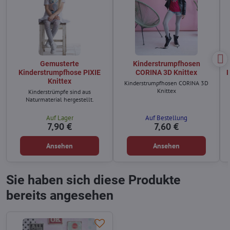
Gemusterte
Kinderstrumpfhosen
Kinderstrumpfhose PIXIE
CORINA 3D Knittex
K
Knittex
Kinderstrumpfhosen CORINA 3D
Knittex
Kinderstrümpfe sind aus
Naturmaterial hergestellt.
Auf Lager
Auf Bestellung
7,90 €
7,60 €
Ansehen
Ansehen
Sie haben sich diese Produkte
bereits angesehen