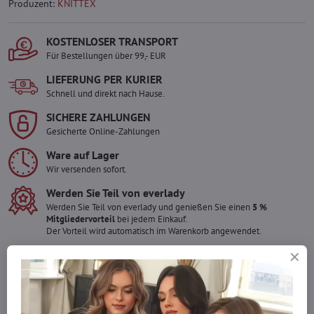
Produzent:
KNITTEX
KOSTENLOSER TRANSPORT
Für Bestellungen über 99,- EUR
LIEFERUNG PER KURIER
Schnell und direkt nach Hause.
SICHERE ZAHLUNGEN
Gesicherte Online-Zahlungen
Ware auf Lager
Wir versenden sofort.
Werden Sie Teil von everlady
Werden Sie Teil von everlady und genießen Sie einen
5 %
Mitgliedervorteil
bei jedem Einkauf.
Der Vorteil wird automatisch im Warenkorb angewendet.
Möchten Sie mehr bestellen ?
Zögern Sie nicht, uns zu kontaktieren, wir füllen die Ware für Sie
wieder auf!