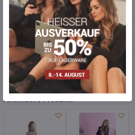
info​​@everlady​​.eu
Beschreibung
Bewertungen
0
Diskussion
0
Facebook
Twitter
Bluesky
Pinterest
Reddit
LinkedIn
WhatsApp
E-
mail
Alternative Produkte