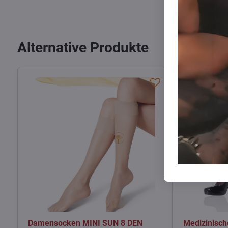
Alternative Produkte
Damensocken MINI SUN 8 DEN
Medizinisc