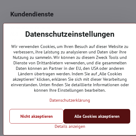
Kundendienste
Versand und Zahlung
Datenschutzeinstellungen
AGB
Datenschutz
Reklamation
Wir verwenden Cookies, um Ihren Besuch auf dieser Website zu
verbessern, ihre Leistung zu analysieren und Daten über ihre
Kontakte
Nutzung zu sammeln. Wir können zu diesem Zweck Tools und
Dienste von Drittanbietern verwenden, und die gesammelten
Bestellungen
Daten können an Partner in der EU, den USA oder anderen
Ländern übertragen werden. Indem Sie auf „Alle Cookies
Bestellstatus
akzeptieren" klicken, erklären Sie sich mit dieser Verarbeitung
einverstanden. Unten finden Sie detaillierte Informationen oder
können Ihre Einstellungen bearbeiten.
Datenschutzerklärung
Nicht akzeptieren
Alle Cookies akzeptieren
Details anzeigen