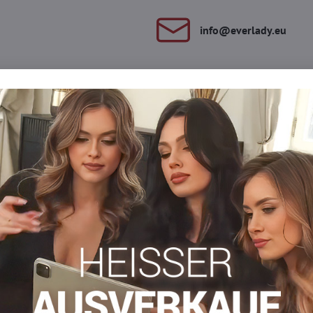
info​​@everlady​​.eu
Beschreibung
Bewertungen
Diskussion
0
0
em Gummizug, der nicht auf das Bein drückt und fest hält. Die Kn
Kniestrümpfen
Kniestrümpfe aus Silikon