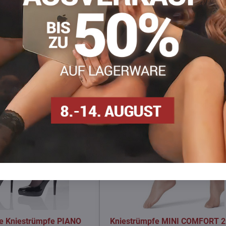
Facebook
Twitter
Bluesky
Pinterest
Reddit
LinkedIn
WhatsApp
E-
mail
he Kniestrümpfe PIANO
Kniestrümpfe MINI COMFORT 2