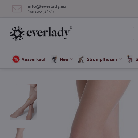
info​​@everlady​​.eu
Non stop ( 24/7 )
Ausverkauf
Neu
Strumpfhosen