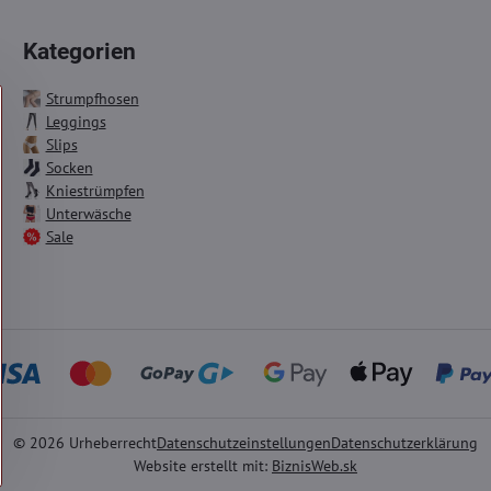
Kategorien
Strumpfhosen
Leggings
Slips
Socken
Kniestrümpfen
Unterwäsche
Sale
©
2026
Urheberrecht
Datenschutzeinstellungen
Datenschutzerklärung
Website erstellt mit:
BiznisWeb.sk