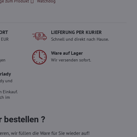
ge zum Produkt
Watchdog
ORT
LIEFERUNG PER KURIER
- EUR
Schnell und direkt nach Hause.
Ware auf Lager
gen
Wir versenden sofort.
erlady
ady und
 Einkauf.
sch im
 bestellen ?
eren, wir füllen die Ware für Sie wieder auf!