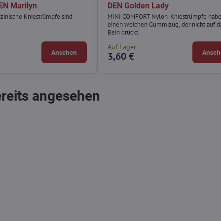
EN Marilyn
DEN Golden Lady
zinische Kniestrümpfe sind
MINI COMFORT Nylon-Kniestrümpfe hab
einen weichen Gummizug, der nicht auf d
Bein drückt.
Auf Lager
Ansehen
Anseh
3,60 €
ereits angesehen