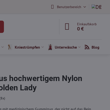
Benutzerbereich
Einkaufskorb
0 €
Kniestrümpfen
Unterwäsche
Blog
us hochwertigem Nylon
olden Lady
(
8
x)
 mit medizinischem Gummizug, der nicht auf das Bein