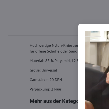
Hochwertige Nylon-Kniestrümpfe mit medizinisch
für offene Schuhe oder Sandalen geeignet ist.
Material: 88 % Polyamid, 12 % Elastan
Größe: Universal
Garnstärke: 20 DEN
Verpackung: 2 Paar
Mehr aus der Kategorie
Socken