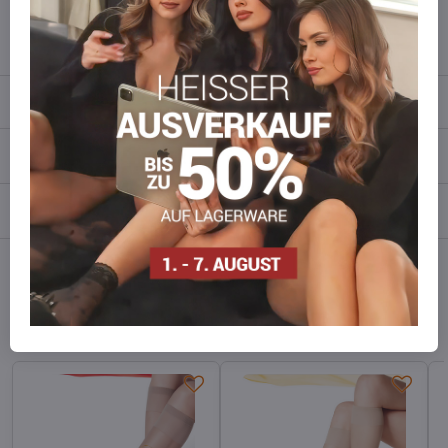
info​​@everlady​​.eu
Beschreibung
Bewertungen
0
Diskussion
0
Facebook
Twitter
Bluesky
Pinterest
Reddit
LinkedIn
WhatsApp
E-
mail
Alternative Produkte