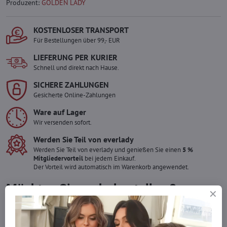
Produzent:
GOLDEN LADY
KOSTENLOSER TRANSPORT
Für Bestellungen über 99,- EUR
LIEFERUNG PER KURIER
Schnell und direkt nach Hause.
SICHERE ZAHLUNGEN
Gesicherte Online-Zahlungen
Ware auf Lager
Wir versenden sofort.
Werden Sie Teil von everlady
Werden Sie Teil von everlady und genießen Sie einen
5 %
Mitgliedervorteil
bei jedem Einkauf.
Der Vorteil wird automatisch im Warenkorb angewendet.
Möchten Sie mehr bestellen ?
Zögern Sie nicht, uns zu kontaktieren, wir füllen die Ware für Sie
wieder auf!