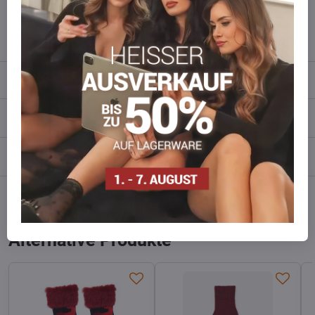
info​​@everlady​​.eu
Beschreibung
Bewertungen
0
Diskussion
0
Facebook
Twitter
Bluesky
Pinterest
Reddit
LinkedIn
WhatsApp
E-
mail
Alternative Produkte