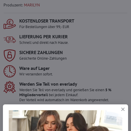
Produzent:
MARILYN
KOSTENLOSER TRANSPORT
Für Bestellungen über 99,- EUR
LIEFERUNG PER KURIER
Schnell und direkt nach Hause.
SICHERE ZAHLUNGEN
Gesicherte Online-Zahlungen
Ware auf Lager
Wir versenden sofort.
Werden Sie Teil von everlady
Werden Sie Teil von everlady und genießen Sie einen
5 %
Mitgliedervorteil
bei jedem Einkauf.
Der Vorteil wird automatisch im Warenkorb angewendet.
Möchten Sie mehr bestellen ?
Zögern Sie nicht, uns zu kontaktieren, wir füllen die Ware für Sie
wieder auf!