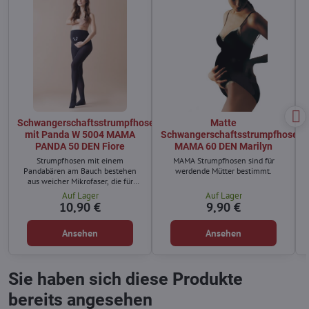
Schwangerschaftsstrumpfhose
Matte
mit Panda W 5004 MAMA
Schwangerschaftsstrumpfhose
PANDA 50 DEN Fiore
MAMA 60 DEN Marilyn
Strumpfhosen mit einem
MAMA Strumpfhosen sind für
Pandabären am Bauch bestehen
werdende Mütter bestimmt.
aus weicher Mikrofaser, die für
Komfort und optimale Anpassung
Auf Lager
Auf Lager
an den Körper während der
10,90 €
9,90 €
Schwangerschaft sorgt.
Ansehen
Ansehen
Sie haben sich diese Produkte
bereits angesehen