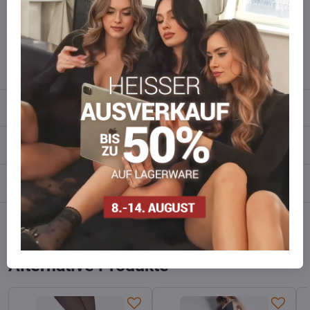
Zögern Sie nicht, uns zu kontaktieren, wir füllen die Ware für Sie
wieder auf!
info​​@everlady​​.eu
Beschreibung
Bewertungen
0
Diskussion
0
Facebook
Twitter
Bluesky
Pinterest
Reddit
LinkedIn
WhatsApp
E-
mail
Alternative Produkte