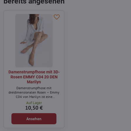
bereits angesehen
Damenstrumpfhose mit 3D-
Rosen EMMY C04 20 DEN
Marilyn
Damenstrumpfhose mit
dreidimensionalen Rosen – Emmy
C04 von Marilyn ist eine
Kombination aus Klassik und
Auf Lager
Moderne.
10,50 €
Ansehen