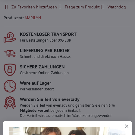
Zu Favoriten hinzufügen
Frage zum Produkt
Watchdog
Produzent:
MARILYN
KOSTENLOSER TRANSPORT
Für Bestellungen über 99,- EUR
LIEFERUNG PER KURIER
Schnell und direkt nach Hause.
SICHERE ZAHLUNGEN
Gesicherte Online-Zahlungen
Ware auf Lager
Wir versenden sofort.
Werden Sie Teil von everlady
Werden Sie Teil von everlady und genießen Sie einen
5 %
Mitgliedervorteil
bei jedem Einkauf.
Der Vorteil wird automatisch im Warenkorb angewendet.
Möchten Sie mehr bestellen ?