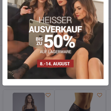
info​​@everlady​​.eu
Beschreibung
Bewertungen
0
Diskussion
0
Facebook
Twitter
Bluesky
Pinterest
Reddit
LinkedIn
WhatsApp
E-
mail
Alternative Produkte