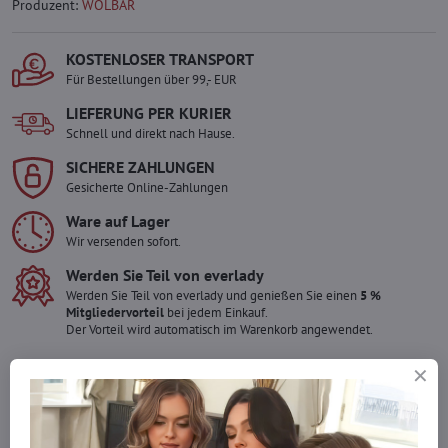
Produzent:
WOLBAR
KOSTENLOSER TRANSPORT
Für Bestellungen über 99,- EUR
LIEFERUNG PER KURIER
Schnell und direkt nach Hause.
SICHERE ZAHLUNGEN
Gesicherte Online-Zahlungen
Ware auf Lager
Wir versenden sofort.
Werden Sie Teil von everlady
Werden Sie Teil von everlady und genießen Sie einen
5 %
Mitgliedervorteil
bei jedem Einkauf.
Der Vorteil wird automatisch im Warenkorb angewendet.
Möchten Sie mehr bestellen ?
Zögern Sie nicht, uns zu kontaktieren, wir füllen die Ware für Sie
wieder auf!